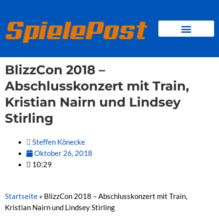
Zum
Inhalt
springen
BROWSER GAMES
CLIENT-GAMES
MINI-GAMES
BlizzCon 2018 –
Abschlusskonzert mit Train,
Kristian Nairn und Lindsey
Stirling
Steffen Könecke
Oktober 26, 2018
10:29
Startseite
»
BlizzCon 2018 – Abschlusskonzert mit Train,
Kristian Nairn und Lindsey Stirling