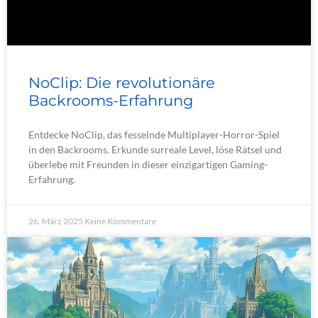
NoClip: Die revolutionäre
Backrooms-Erfahrung
Entdecke NoClip, das fesselnde Multiplayer-Horror-Spiel
in den Backrooms. Erkunde surreale Level, löse Rätsel und
überlebe mit Freunden in dieser einzigartigen Gaming-
Erfahrung.
26. März 2025
Keine Kommentare