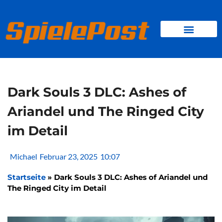
Zum
Inhalt
springen
BROWSER GAMES
CLIENT-GAMES
MINI-GAMES
Dark Souls 3 DLC: Ashes of
Ariandel und The Ringed City
im Detail
Michael
Februar 23, 2025
10:07
Startseite
»
Dark Souls 3 DLC: Ashes of Ariandel und
The Ringed City im Detail