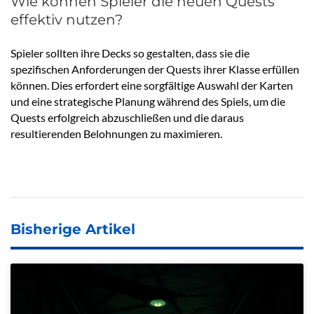
Wie können Spieler die neuen Quests
effektiv nutzen?
Spieler sollten ihre Decks so gestalten, dass sie die
spezifischen Anforderungen der Quests ihrer Klasse erfüllen
können. Dies erfordert eine sorgfältige Auswahl der Karten
und eine strategische Planung während des Spiels, um die
Quests erfolgreich abzuschließen und die daraus
resultierenden Belohnungen zu maximieren.
Bisherige Artikel