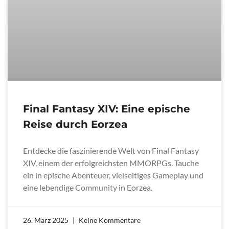
Final Fantasy XIV: Eine epische
Reise durch Eorzea
Entdecke die faszinierende Welt von Final Fantasy
XIV, einem der erfolgreichsten MMORPGs. Tauche
ein in epische Abenteuer, vielseitiges Gameplay und
eine lebendige Community in Eorzea.
26. März 2025
Keine Kommentare