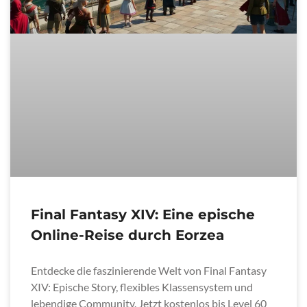
Final Fantasy XIV: Eine epische
Online-Reise durch Eorzea
Entdecke die faszinierende Welt von Final Fantasy
XIV: Epische Story, flexibles Klassensystem und
lebendige Community. Jetzt kostenlos bis Level 60