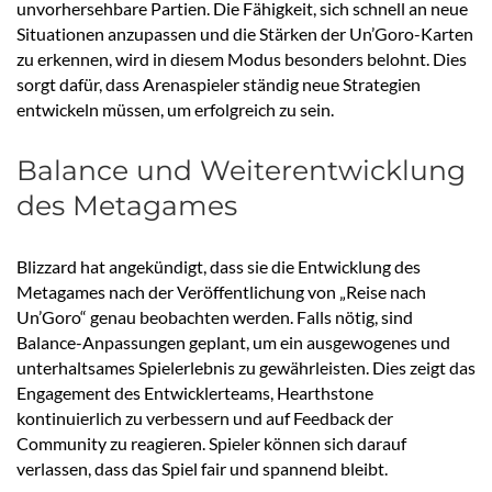
unvorhersehbare Partien. Die Fähigkeit, sich schnell an neue
Situationen anzupassen und die Stärken der Un’Goro-Karten
zu erkennen, wird in diesem Modus besonders belohnt. Dies
sorgt dafür, dass Arenaspieler ständig neue Strategien
entwickeln müssen, um erfolgreich zu sein.
Balance und Weiterentwicklung
des Metagames
Blizzard hat angekündigt, dass sie die Entwicklung des
Metagames nach der Veröffentlichung von „Reise nach
Un’Goro“ genau beobachten werden. Falls nötig, sind
Balance-Anpassungen geplant, um ein ausgewogenes und
unterhaltsames Spielerlebnis zu gewährleisten. Dies zeigt das
Engagement des Entwicklerteams, Hearthstone
kontinuierlich zu verbessern und auf Feedback der
Community zu reagieren. Spieler können sich darauf
verlassen, dass das Spiel fair und spannend bleibt.