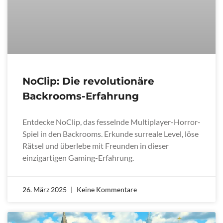
NoClip: Die revolutionäre
Backrooms-Erfahrung
Entdecke NoClip, das fesselnde Multiplayer-Horror-
Spiel in den Backrooms. Erkunde surreale Level, löse
Rätsel und überlebe mit Freunden in dieser
einzigartigen Gaming-Erfahrung.
26. März 2025
Keine Kommentare