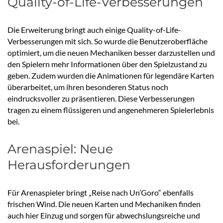
Quality-of-Life-Verbesserungen
Die Erweiterung bringt auch einige Quality-of-Life-
Verbesserungen mit sich. So wurde die Benutzeroberfläche
optimiert, um die neuen Mechaniken besser darzustellen und
den Spielern mehr Informationen über den Spielzustand zu
geben. Zudem wurden die Animationen für legendäre Karten
überarbeitet, um ihren besonderen Status noch
eindrucksvoller zu präsentieren. Diese Verbesserungen
tragen zu einem flüssigeren und angenehmeren Spielerlebnis
bei.
Arenaspiel: Neue
Herausforderungen
Für Arenaspieler bringt „Reise nach Un’Goro“ ebenfalls
frischen Wind. Die neuen Karten und Mechaniken finden
auch hier Einzug und sorgen für abwechslungsreiche und