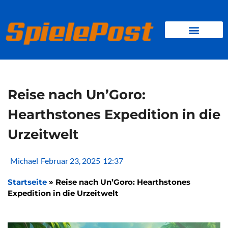
Zum
Inhalt
springen
BROWSER GAMES
CLIENT-GAMES
MINI-GAMES
Reise nach Un’Goro:
Hearthstones Expedition in die
Urzeitwelt
Michael
Februar 23, 2025
12:37
Startseite
»
Reise nach Un’Goro: Hearthstones
Expedition in die Urzeitwelt