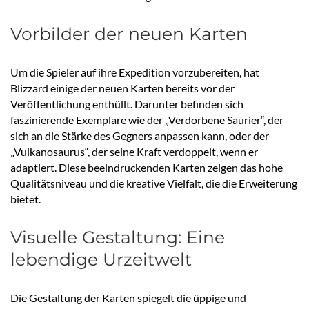
Vorbilder der neuen Karten
Um die Spieler auf ihre Expedition vorzubereiten, hat
Blizzard einige der neuen Karten bereits vor der
Veröffentlichung enthüllt. Darunter befinden sich
faszinierende Exemplare wie der „Verdorbene Saurier“, der
sich an die Stärke des Gegners anpassen kann, oder der
„Vulkanosaurus“, der seine Kraft verdoppelt, wenn er
adaptiert. Diese beeindruckenden Karten zeigen das hohe
Qualitätsniveau und die kreative Vielfalt, die die Erweiterung
bietet.
Visuelle Gestaltung: Eine
lebendige Urzeitwelt
Die Gestaltung der Karten spiegelt die üppige und