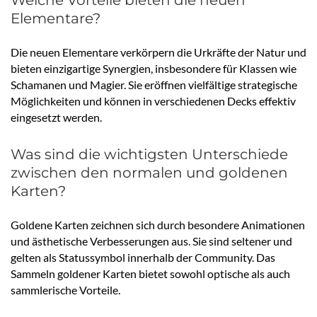
Welche Vorteile bieten die neuen
Elementare?
Die neuen Elementare verkörpern die Urkräfte der Natur und
bieten einzigartige Synergien, insbesondere für Klassen wie
Schamanen und Magier. Sie eröffnen vielfältige strategische
Möglichkeiten und können in verschiedenen Decks effektiv
eingesetzt werden.
Was sind die wichtigsten Unterschiede
zwischen den normalen und goldenen
Karten?
Goldene Karten zeichnen sich durch besondere Animationen
und ästhetische Verbesserungen aus. Sie sind seltener und
gelten als Statussymbol innerhalb der Community. Das
Sammeln goldener Karten bietet sowohl optische als auch
sammlerische Vorteile.