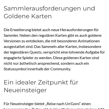
Sammlerausforderungen und
Goldene Karten
Die Erweiterung bietet auch neue Herausforderungen für
Sammler. Neben den regulären Karten gibt es auch goldene
Versionen zu entdecken, die mit besonderen Animationen
ausgestattet sind. Das Sammeln aller Karten, insbesondere
der legendären Quests, verspricht eine lohnende Aufgabe für
engagierte Spieler zu werden. Diese goldenen Karten sind
nicht nur ästhetisch ansprechend, sondern auch ein
Statussymbol innerhalb der Community.
Ein idealer Zeitpunkt für
Neueinsteiger
Für Neueinsteiger bietet „Reise nach Un’Goro“ einen