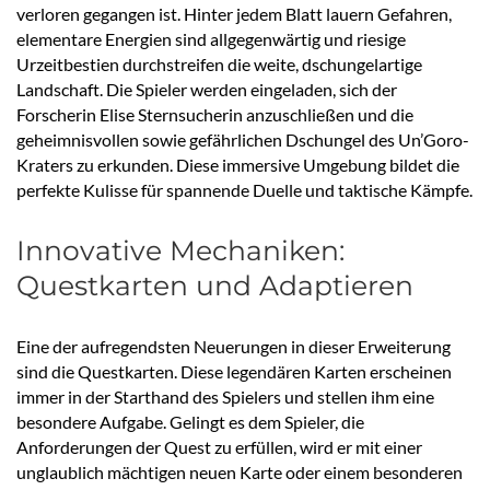
verloren gegangen ist. Hinter jedem Blatt lauern Gefahren,
elementare Energien sind allgegenwärtig und riesige
Urzeitbestien durchstreifen die weite, dschungelartige
Landschaft. Die Spieler werden eingeladen, sich der
Forscherin Elise Sternsucherin anzuschließen und die
geheimnisvollen sowie gefährlichen Dschungel des Un’Goro-
Kraters zu erkunden. Diese immersive Umgebung bildet die
perfekte Kulisse für spannende Duelle und taktische Kämpfe.
Innovative Mechaniken:
Questkarten und Adaptieren
Eine der aufregendsten Neuerungen in dieser Erweiterung
sind die Questkarten. Diese legendären Karten erscheinen
immer in der Starthand des Spielers und stellen ihm eine
besondere Aufgabe. Gelingt es dem Spieler, die
Anforderungen der Quest zu erfüllen, wird er mit einer
unglaublich mächtigen neuen Karte oder einem besonderen