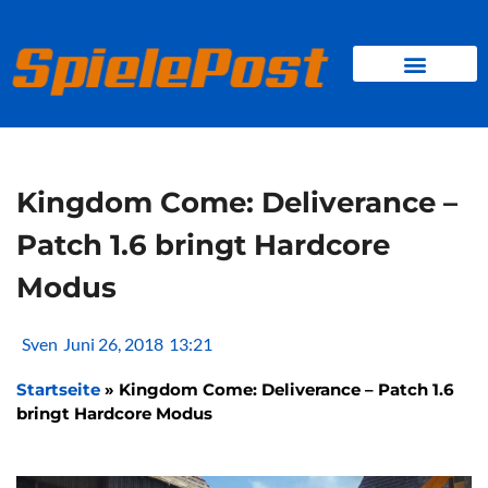
Zum
Inhalt
springen
BROWSER GAMES
CLIENT-GAMES
MINI-GAMES
Kingdom Come: Deliverance –
Patch 1.6 bringt Hardcore
Modus
Sven
Juni 26, 2018
13:21
Startseite
»
Kingdom Come: Deliverance – Patch 1.6
bringt Hardcore Modus