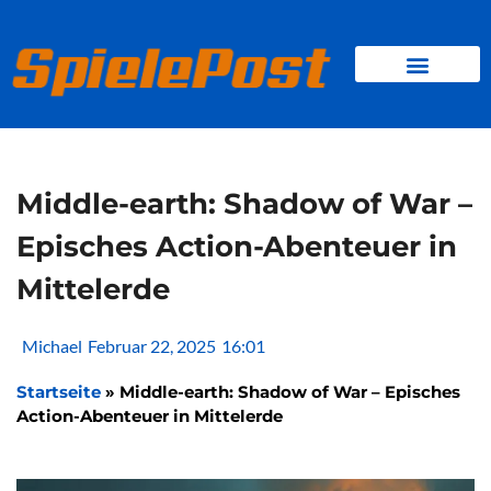
Zum
Inhalt
springen
BROWSER GAMES
CLIENT-GAMES
MINI-GAMES
Middle-earth: Shadow of War –
Episches Action-Abenteuer in
Mittelerde
Michael
Februar 22, 2025
16:01
Startseite
»
Middle-earth: Shadow of War – Episches
Action-Abenteuer in Mittelerde