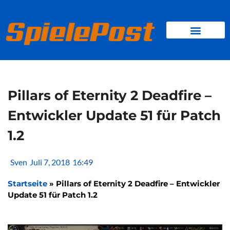
Zum
Inhalt
springen
BROWSER GAMES
CLIENT-GAMES
MINI-GAMES
Pillars of Eternity 2 Deadfire –
Entwickler Update 51 für Patch
1.2
Sven
Juli 7, 2018
16:49
Startseite
»
Pillars of Eternity 2 Deadfire – Entwickler
Update 51 für Patch 1.2