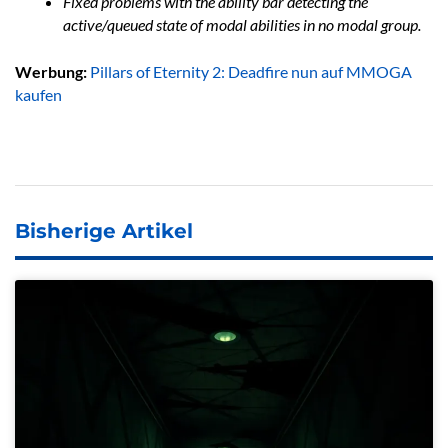
Fixed problems with the ability bar detecting the
active/queued state of modal abilities in no modal group.
Werbung:
Pillars of Eternity 2: Deadfire nun auf MMOGA
kaufen
Bisherige Artikel