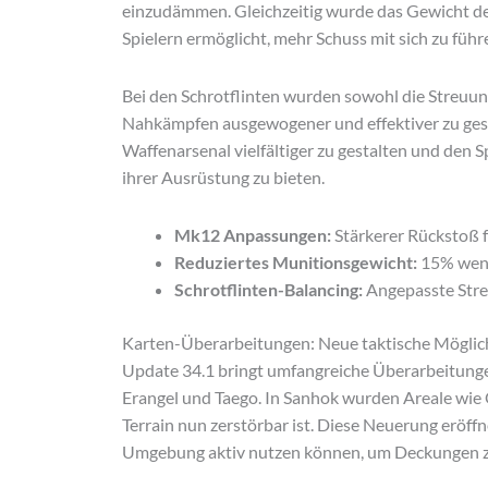
einzudämmen. Gleichzeitig wurde das Gewicht d
Spielern ermöglicht, mehr Schuss mit sich zu führ
Bei den Schrotflinten wurden sowohl die Streuung
Nahkämpfen ausgewogener und effektiver zu gest
Waffenarsenal vielfältiger zu gestalten und den 
ihrer Ausrüstung zu bieten.
Mk12 Anpassungen:
Stärkerer Rückstoß 
Reduziertes Munitionsgewicht:
15% weni
Schrotflinten-Balancing:
Angepasste Stre
Karten-Überarbeitungen: Neue taktische Möglic
Update 34.1 bringt umfangreiche Überarbeitung
Erangel und Taego. In Sanhok wurden Areale wie 
Terrain nun zerstörbar ist. Diese Neuerung eröffn
Umgebung aktiv nutzen können, um Deckungen zu 