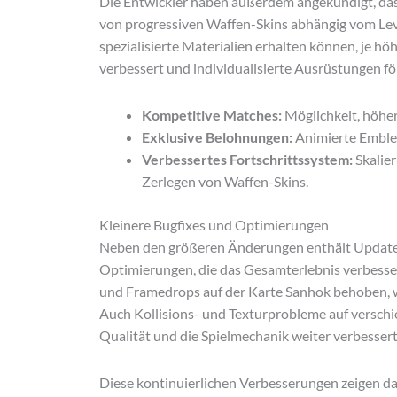
Die Entwickler haben außerdem angekündigt, das
von progressiven Waffen-Skins abhängig vom Leve
spezialisierte Materialien erhalten können, je höh
verbessert und individualisierte Ausrüstungen fö
Kompetitive Matches:
Möglichkeit, höhe
Exklusive Belohnungen:
Animierte Emblem
Verbessertes Fortschrittssystem:
Skalier
Zerlegen von Waffen-Skins.
Kleinere Bugfixes und Optimierungen
Neben den größeren Änderungen enthält Update 3
Optimierungen, die das Gesamterlebnis verbesse
und Framedrops auf der Karte Sanhok behoben, w
Auch Kollisions- und Texturprobleme auf verschi
Qualität und die Spielmechanik weiter verbessert
Diese kontinuierlichen Verbesserungen zeigen d