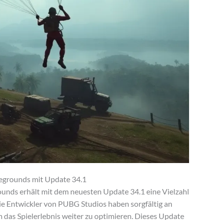
legrounds mit Update 34.1
ounds erhält mit dem neuesten Update 34.1 eine Vielzahl
 Entwickler von PUBG Studios haben sorgfältig an
 das Spielerlebnis weiter zu optimieren. Dieses Update