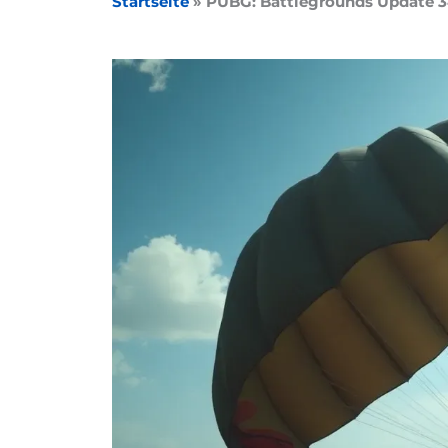
Startseite
»
PUBG: Battlegrounds Update 34