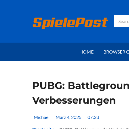
Zum
Inhalt
springen
Suche
HOME
BROWSER 
PUBG: Battlegroun
Verbesserungen
Michael
März 4, 2025
07:33