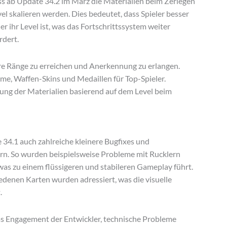
s ab Update 34.2 im März die Materialien beim Zerlegen
l skalieren werden. Dies bedeutet, dass Spieler besser
er ihr Level ist, was das Fortschrittssystem weiter
rdert.
re Ränge zu erreichen und Anerkennung zu erlangen.
e, Waffen-Skins und Medaillen für Top-Spieler.
ung der Materialien basierend auf dem Level beim
4.1 auch zahlreiche kleinere Bugfixes und
rn. So wurden beispielsweise Probleme mit Rucklern
as zu einem flüssigeren und stabileren Gameplay führt.
edenen Karten wurden adressiert, was die visuelle
.
as Engagement der Entwickler, technische Probleme