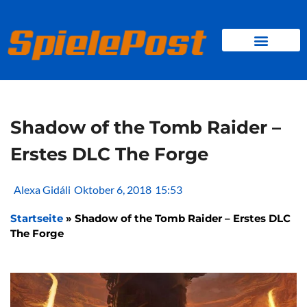
Zum
Inhalt
springen
BROWSER GAMES
CLIENT-GAMES
MINI-GAMES
Shadow of the Tomb Raider –
Erstes DLC The Forge
Alexa Gidáli
Oktober 6, 2018
15:53
Startseite
»
Shadow of the Tomb Raider – Erstes DLC
The Forge