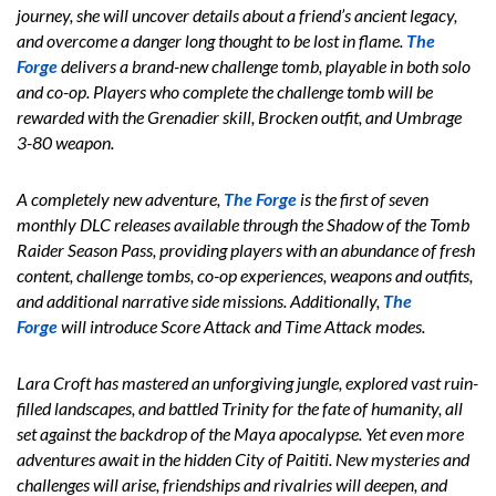
journey, she will uncover details about a friend’s ancient legacy,
and overcome a danger long thought to be lost in flame.
The
Forge
delivers a brand-new challenge tomb, playable in both solo
and co-op. Players who complete the challenge tomb will be
rewarded with the Grenadier skill, Brocken outfit, and Umbrage
3-80 weapon.
A completely new adventure,
The Forge
is the first of seven
monthly DLC releases available through the Shadow of the Tomb
Raider Season Pass, providing players with an abundance of fresh
content, challenge tombs, co-op experiences, weapons and outfits,
and additional narrative side missions. Additionally,
The
Forge
will introduce Score Attack and Time Attack modes.
Lara Croft has mastered an unforgiving jungle, explored vast ruin-
filled landscapes, and battled Trinity for the fate of humanity, all
set against the backdrop of the Maya apocalypse. Yet even more
adventures await in the hidden City of Paititi. New mysteries and
challenges will arise, friendships and rivalries will deepen, and