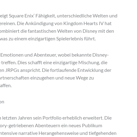
eigt Square Enix‘ Fähigkeit, unterschiedliche Welten und
ereinen. Die Ankündigung von Kingdom Hearts IV hat
ombiniert die fantastischen Welten von Disney mit den
s zu einem einzigartigen Spielerlebnis führt.
n Emotionen und Abenteuer, wobei bekannte Disney-
reffen. Dies schafft eine einzigartige Mischung, die
en JRPGs anspricht. Die fortlaufende Entwicklung der
e Partnerschaften einzugehen und neue Wege zu
affen.
ion
letzten Jahren sein Portfolio erheblich erweitert. Die
 story-getriebenen Abenteuern ein neues Publikum
e intensive narrative Herangehensweise und tiefgehenden