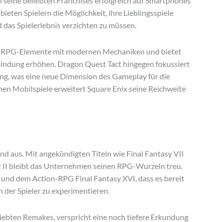
seine beliebten Franchises erfolgreich auf Smartphones
bieten Spielern die Möglichkeit, ihre Lieblingsspiele
 das Spielerlebnis verzichten zu müssen.
che RPG-Elemente mit modernen Mechaniken und bietet
bindung erhöhen. Dragon Quest Tact hingegen fokussiert
ung, was eine neue Dimension des Gameplay für die
chen Mobilspiele erweitert Square Enix seine Reichweite
nd aus. Mit angekündigten Titeln wie Final Fantasy VII
r II bleibt das Unternehmen seinen RPG-Wurzeln treu.
n und dem Action-RPG Final Fantasy XVI, dass es bereit
 der Spieler zu experimentieren.
eliebten Remakes, verspricht eine noch tiefere Erkundung