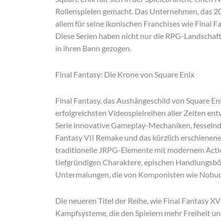
Rollenspielen gemacht. Das Unternehmen, das 200
allem für seine ikonischen Franchises wie Final
Diese Serien haben nicht nur die RPG-Landschaft
in ihren Bann gezogen.
Final Fantasy: Die Krone von Square Enix
Final Fantasy, das Aushängeschild von Square Eni
erfolgreichsten Videospielreihen aller Zeiten ent
Serie innovative Gameplay-Mechaniken, fesseln
Fantasy VII Remake und das kürzlich erschienen
traditionelle JRPG-Elemente mit modernem Action
tiefgründigen Charaktere, epischen Handlungsb
Untermalungen, die von Komponisten wie Nobuo
Die neueren Titel der Reihe, wie Final Fantasy X
Kampfsysteme, die den Spielern mehr Freiheit und