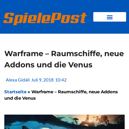
Zum
Inhalt
springen
BROWSER GAMES
CLIENT-GAMES
MINI-GAMES
Warframe – Raumschiffe, neue
Addons und die Venus
Alexa Gidáli
Juli 9, 2018
10:42
Startseite
»
Warframe – Raumschiffe, neue Addons
und die Venus