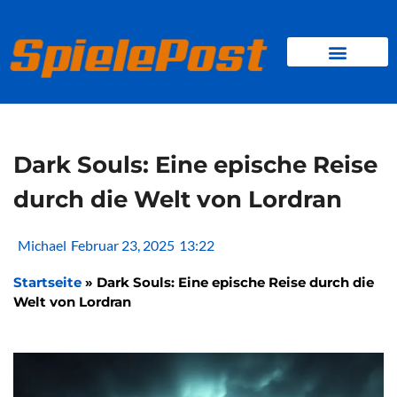
Zum
Inhalt
springen
BROWSER GAMES
CLIENT-GAMES
MINI-GAMES
Dark Souls: Eine epische Reise
durch die Welt von Lordran
Michael
Februar 23, 2025
13:22
Startseite
»
Dark Souls: Eine epische Reise durch die
Welt von Lordran