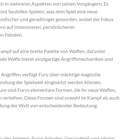
ch in mehreren Aspekten von seinen Vorgängern. Es
und Soulslike-Spielen, was dem Spiel eine neue
ethodischer und geradliniger geworden, wobei der Fokus
rn auf intensiveren, persönlicheren
en Feinden.
Kampf auf eine breite Palette von Waffen, darunter
Jede Waffe bietet einzigartige Angriffsmechaniken und
Angriffen verfügt Fury über mächtige magische
kundung der Spielwelt eingesetzt werden können.
re sind Furys elementare Formen, die ihr neue Waffen,
 verleihen. Diese Formen sind sowohl im Kampf als auch
ndung der Welt von entscheidender Bedeutung.
es den Spielern, Furys Schaden, Gesundheit und arkane