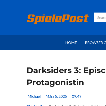
Zum
Inhalt
springen
Suche
HOME
BROWSER 
Darksiders 3: Epis
Protagonistin
Michael
März 5, 2025
09:49