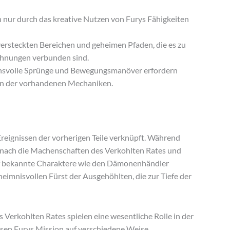
 nur durch das kreative Nutzen von Furys Fähigkeiten
 versteckten Bereichen und geheimen Pfaden, die es zu
lohnungen verbunden sind.
svolle Sprünge und Bewegungsmanöver erfordern
en der vorhandenen Mechaniken.
Ereignissen der vorherigen Teile verknüpft. Während
d nach die Machenschaften des Verkohlten Rates und
 auf bekannte Charaktere wie den Dämonenhändler
imnisvollen Fürst der Ausgehöhlten, die zur Tiefe der
s Verkohlten Rates spielen eine wesentliche Rolle in der
sen Furys Mission auf verschiedene Weise.