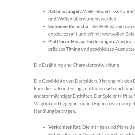
Rätsellösungen:
Viele Hindernisse können
und Waffen überwunden werden.
Geheime Bereiche:
Die Welt ist reich an
entdecken gilt und oft mit wertvollen Be
Plattform-Herausforderungen:
Anspruch
präzises Timing und geschicktes Ausnutz
Die Erzählung und Charakterentwicklung
Die Geschichte von Darksiders 3 ist eng mit den 
Fury die Todsünden jagt, enthüllen sich nach un
anderer mächtiger Entitäten. Der Spieler trifft
Vulgrim und begegnet neuen Figuren wie dem gehe
Handlung beitragen.
Verkohlter Rat:
Die Intrigen und Pläne de
Entwicklung der Geschichte und beeinflus