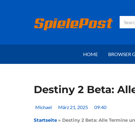
Zum
Inhalt
springen
Suche
HOME
BROWSER 
Destiny 2 Beta: Al
Michael
März 21, 2025
09:40
Startseite
»
Destiny 2 Beta: Alle Termine un