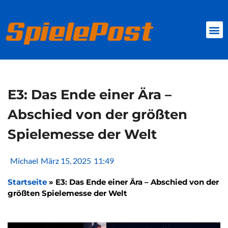
Zum
Inhalt
springen
BROWSER GAMES
CLIENT-GAMES
MINI-GAMES
E3: Das Ende einer Ära –
Abschied von der größten
Spielemesse der Welt
Michael
März 15, 2025
11:49
Startseite
»
E3: Das Ende einer Ära – Abschied von der
größten Spielemesse der Welt