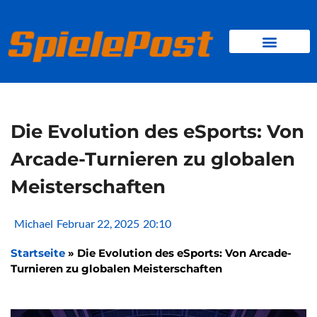
Zum
Inhalt
springen
BROWSER GAMES
CLIENT-GAMES
MINI-GAMES
Die Evolution des eSports: Von
Arcade-Turnieren zu globalen
Meisterschaften
Michael
Februar 22, 2025
20:10
Startseite
»
Die Evolution des eSports: Von Arcade-
Turnieren zu globalen Meisterschaften