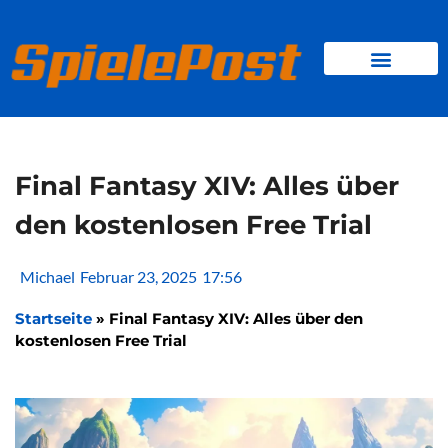
Zum
Inhalt
springen
BROWSER GAMES
CLIENT-GAMES
MINI-GAMES
Final Fantasy XIV: Alles über
den kostenlosen Free Trial
Michael
Februar 23, 2025
17:56
Startseite
»
Final Fantasy XIV: Alles über den
kostenlosen Free Trial