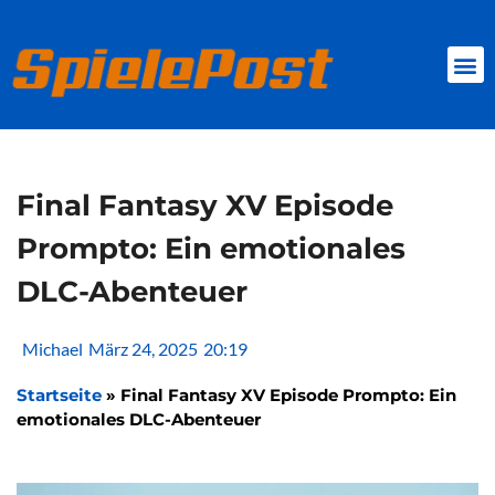
Zum
Inhalt
springen
BROWSER GAMES
CLIENT-GAMES
MINI-GAMES
Final Fantasy XV Episode
Prompto: Ein emotionales
DLC-Abenteuer
Michael
März 24, 2025
20:19
Startseite
»
Final Fantasy XV Episode Prompto: Ein
emotionales DLC-Abenteuer