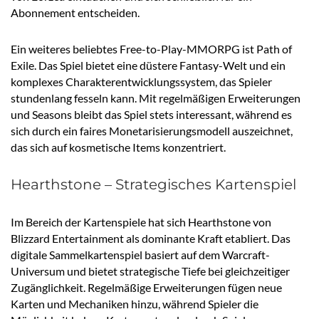
Abonnement entscheiden.
Ein weiteres beliebtes Free-to-Play-MMORPG ist Path of
Exile. Das Spiel bietet eine düstere Fantasy-Welt und ein
komplexes Charakterentwicklungssystem, das Spieler
stundenlang fesseln kann. Mit regelmäßigen Erweiterungen
und Seasons bleibt das Spiel stets interessant, während es
sich durch ein faires Monetarisierungsmodell auszeichnet,
das sich auf kosmetische Items konzentriert.
Hearthstone – Strategisches Kartenspiel
Im Bereich der Kartenspiele hat sich Hearthstone von
Blizzard Entertainment als dominante Kraft etabliert. Das
digitale Sammelkartenspiel basiert auf dem Warcraft-
Universum und bietet strategische Tiefe bei gleichzeitiger
Zugänglichkeit. Regelmäßige Erweiterungen fügen neue
Karten und Mechaniken hinzu, während Spieler die