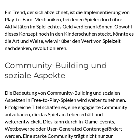
Ein Trend, der sich abzeichnet, ist die Implementierung von
Play-to-Earn-Mechaniken, bei denen Spieler durch ihre
Aktivitäten im Spiel echtes Geld verdienen können. Obwohl
dieses Konzept noch in den Kinderschuhen steckt, könnte es
die Art und Weise, wie wir über den Wert von Spielzeit
nachdenken, revolutionieren.
Community-Building und
soziale Aspekte
Die Bedeutung von Community-Building und sozialen
Aspekten in Free-to-Play-Spielen wird weiter zunehmen.
Erfolgreiche Titel schaffen es, eine engagierte Community
aufzubauen, die das Spiel am Leben erhält und
weiterentwickelt. Dies kann durch In-Game-Events,
Wettbewerbe oder User-Generated Content gefördert
werden. Eine starke Community trägt nicht nur zur