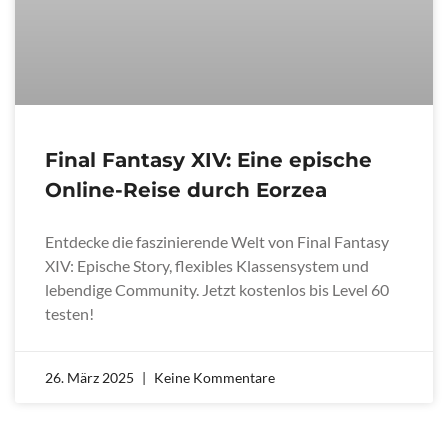
Final Fantasy XIV: Eine epische
Online-Reise durch Eorzea
Entdecke die faszinierende Welt von Final Fantasy
XIV: Epische Story, flexibles Klassensystem und
lebendige Community. Jetzt kostenlos bis Level 60
testen!
26. März 2025
Keine Kommentare