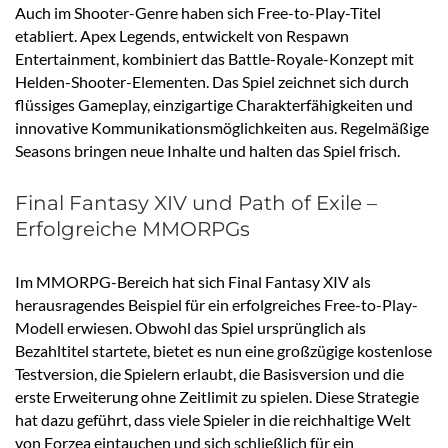
Auch im Shooter-Genre haben sich Free-to-Play-Titel
etabliert. Apex Legends, entwickelt von Respawn
Entertainment, kombiniert das Battle-Royale-Konzept mit
Helden-Shooter-Elementen. Das Spiel zeichnet sich durch
flüssiges Gameplay, einzigartige Charakterfähigkeiten und
innovative Kommunikationsmöglichkeiten aus. Regelmäßige
Seasons bringen neue Inhalte und halten das Spiel frisch.
Final Fantasy XIV und Path of Exile –
Erfolgreiche MMORPGs
Im MMORPG-Bereich hat sich Final Fantasy XIV als
herausragendes Beispiel für ein erfolgreiches Free-to-Play-
Modell erwiesen. Obwohl das Spiel ursprünglich als
Bezahltitel startete, bietet es nun eine großzügige kostenlose
Testversion, die Spielern erlaubt, die Basisversion und die
erste Erweiterung ohne Zeitlimit zu spielen. Diese Strategie
hat dazu geführt, dass viele Spieler in die reichhaltige Welt
von Eorzea eintauchen und sich schließlich für ein