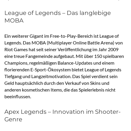
League of Legends – Das langlebige
MOBA
Ein weiterer Gigant im Free-to-Play-Bereich ist League of
Legends. Das MOBA (Multiplayer Online Battle Arena) von
Riot Games hat seit seiner Veröffentlichung im Jahr 2009
eine treue Fangemeinde aufgebaut. Mit über 150 spielbaren
Champions, regelmäßigen Balance-Updates und einem
florierenden E-Sport-Ökosystem bietet League of Legends
Tiefgang und Langzeitmotivation. Das Spiel verdient sein
Geld hauptsächlich durch den Verkauf von Skins und
anderen kosmetischen Items, die das Spielerlebnis nicht
beeinflussen.
Apex Legends – Innovation im Shooter-
Genre