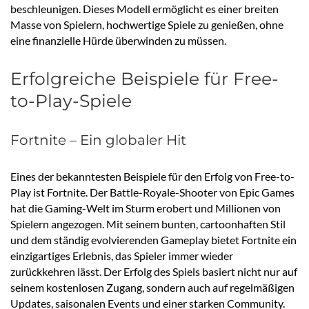
beschleunigen. Dieses Modell ermöglicht es einer breiten
Masse von Spielern, hochwertige Spiele zu genießen, ohne
eine finanzielle Hürde überwinden zu müssen.
Erfolgreiche Beispiele für Free-
to-Play-Spiele
Fortnite – Ein globaler Hit
Eines der bekanntesten Beispiele für den Erfolg von Free-to-
Play ist Fortnite. Der Battle-Royale-Shooter von Epic Games
hat die Gaming-Welt im Sturm erobert und Millionen von
Spielern angezogen. Mit seinem bunten, cartoonhaften Stil
und dem ständig evolvierenden Gameplay bietet Fortnite ein
einzigartiges Erlebnis, das Spieler immer wieder
zurückkehren lässt. Der Erfolg des Spiels basiert nicht nur auf
seinem kostenlosen Zugang, sondern auch auf regelmäßigen
Updates, saisonalen Events und einer starken Community.