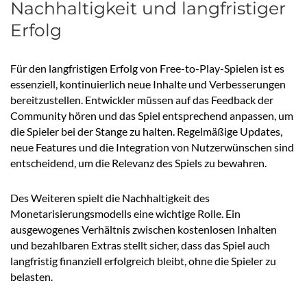
Nachhaltigkeit und langfristiger
Erfolg
Für den langfristigen Erfolg von Free-to-Play-Spielen ist es
essenziell, kontinuierlich neue Inhalte und Verbesserungen
bereitzustellen. Entwickler müssen auf das Feedback der
Community hören und das Spiel entsprechend anpassen, um
die Spieler bei der Stange zu halten. Regelmäßige Updates,
neue Features und die Integration von Nutzerwünschen sind
entscheidend, um die Relevanz des Spiels zu bewahren.
Des Weiteren spielt die Nachhaltigkeit des
Monetarisierungsmodells eine wichtige Rolle. Ein
ausgewogenes Verhältnis zwischen kostenlosen Inhalten
und bezahlbaren Extras stellt sicher, dass das Spiel auch
langfristig finanziell erfolgreich bleibt, ohne die Spieler zu
belasten.