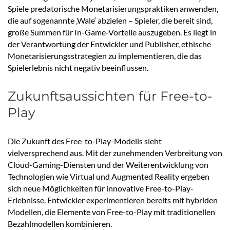
Spiele predatorische Monetarisierungspraktiken anwenden,
die auf sogenannte ‚Wale‘ abzielen – Spieler, die bereit sind,
große Summen für In-Game-Vorteile auszugeben. Es liegt in
der Verantwortung der Entwickler und Publisher, ethische
Monetarisierungsstrategien zu implementieren, die das
Spielerlebnis nicht negativ beeinflussen.
Zukunftsaussichten für Free-to-
Play
Die Zukunft des Free-to-Play-Modells sieht
vielversprechend aus. Mit der zunehmenden Verbreitung von
Cloud-Gaming-Diensten und der Weiterentwicklung von
Technologien wie Virtual und Augmented Reality ergeben
sich neue Möglichkeiten für innovative Free-to-Play-
Erlebnisse. Entwickler experimentieren bereits mit hybriden
Modellen, die Elemente von Free-to-Play mit traditionellen
Bezahlmodellen kombinieren.