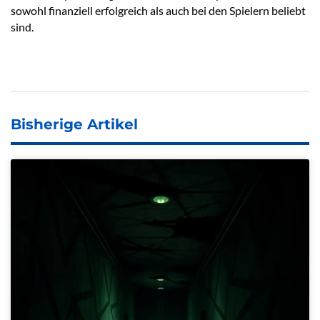
sowohl finanziell erfolgreich als auch bei den Spielern beliebt
sind.
Bisherige Artikel