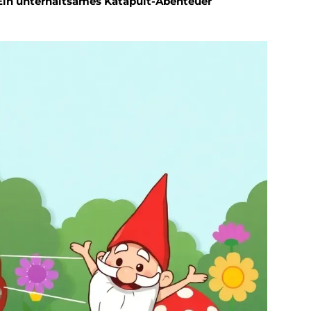
in unterhaltsames Katapult-Abenteuer