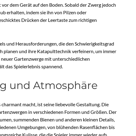
kt vor dem Gerät auf den Boden. Sobald der Zwerg jedoch
chub erhalten, indem sie ihn von Pilzen oder
schicktes Drücken der Leertaste zum richtigen
vels und Herausforderungen, die den Schwierigkeitsgrad
ch planen und ihre Katapulttechnik verfeinern, um immer
g neuer Gartenzwerge mit unterschiedlichen
ält das Spielerlebnis spannend.
ung und Atmosphäre
armant macht, ist seine liebevolle Gestaltung. Die
n Gartenzwergen in verschiedenen Formen und Größen. Der
Blumen, summenden Bienen und anderen kleinen Details,
chiedenen Umgebungen, von blühenden Rasenflächen bis
ngsreiche Kulisse, die die Spieler immer wieder aufs