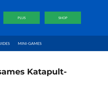
PLUS
SHOP
UIDES
MINI-GAMES
sames Katapult-