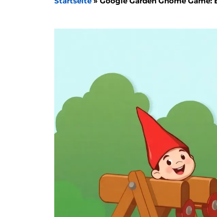
Startseite
»
Google Garden Gnome Game: E