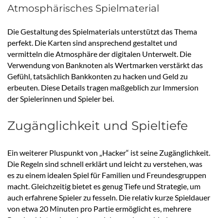
Atmosphärisches Spielmaterial
Die Gestaltung des Spielmaterials unterstützt das Thema
perfekt. Die Karten sind ansprechend gestaltet und
vermitteln die Atmosphäre der digitalen Unterwelt. Die
Verwendung von Banknoten als Wertmarken verstärkt das
Gefühl, tatsächlich Bankkonten zu hacken und Geld zu
erbeuten. Diese Details tragen maßgeblich zur Immersion
der Spielerinnen und Spieler bei.
Zugänglichkeit und Spieltiefe
Ein weiterer Pluspunkt von „Hacker“ ist seine Zugänglichkeit.
Die Regeln sind schnell erklärt und leicht zu verstehen, was
es zu einem idealen Spiel für Familien und Freundesgruppen
macht. Gleichzeitig bietet es genug Tiefe und Strategie, um
auch erfahrene Spieler zu fesseln. Die relativ kurze Spieldauer
von etwa 20 Minuten pro Partie ermöglicht es, mehrere