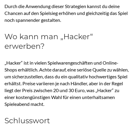
Durch die Anwendung dieser Strategien kannst du deine
Chancen auf den Spielsieg erhöhen und gleichzeitig das Spiel
noch spannender gestalten.
Wo kann man „Hacker“
erwerben?
„Hacker“ ist in vielen Spielwarengeschäften und Online-
Shops erhältlich. Achte darauf, eine seriöse Quelle zu wählen,
um sicherzustellen, dass du ein qualitativ hochwertiges Spiel
erhältst. Preise variieren je nach Händler, aber in der Regel
liegt der Preis zwischen 20 und 30 Euro, was „Hacker“ zu
einer kostengünstigen Wahl für einen unterhaltsamen
Spieleabend macht.
Schlusswort