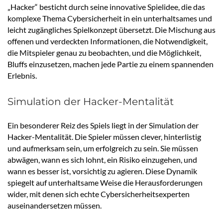
„Hacker“ besticht durch seine innovative Spielidee, die das
komplexe Thema Cybersicherheit in ein unterhaltsames und
leicht zugängliches Spielkonzept übersetzt. Die Mischung aus
offenen und verdeckten Informationen, die Notwendigkeit,
die Mitspieler genau zu beobachten, und die Möglichkeit,
Bluffs einzusetzen, machen jede Partie zu einem spannenden
Erlebnis.
Simulation der Hacker-Mentalität
Ein besonderer Reiz des Spiels liegt in der Simulation der
Hacker-Mentalität. Die Spieler müssen clever, hinterlistig
und aufmerksam sein, um erfolgreich zu sein. Sie müssen
abwägen, wann es sich lohnt, ein Risiko einzugehen, und
wann es besser ist, vorsichtig zu agieren. Diese Dynamik
spiegelt auf unterhaltsame Weise die Herausforderungen
wider, mit denen sich echte Cybersicherheitsexperten
auseinandersetzen müssen.