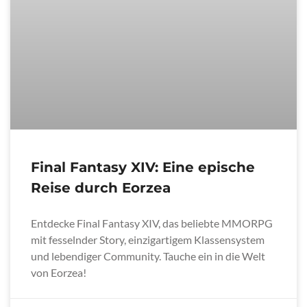
Final Fantasy XIV: Eine epische
Reise durch Eorzea
Entdecke Final Fantasy XIV, das beliebte MMORPG
mit fesselnder Story, einzigartigem Klassensystem
und lebendiger Community. Tauche ein in die Welt
von Eorzea!