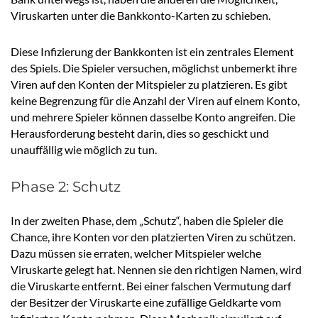
Viruskarten unter die Bankkonto-Karten zu schieben.
Diese Infizierung der Bankkonten ist ein zentrales Element
des Spiels. Die Spieler versuchen, möglichst unbemerkt ihre
Viren auf den Konten der Mitspieler zu platzieren. Es gibt
keine Begrenzung für die Anzahl der Viren auf einem Konto,
und mehrere Spieler können dasselbe Konto angreifen. Die
Herausforderung besteht darin, dies so geschickt und
unauffällig wie möglich zu tun.
Phase 2: Schutz
In der zweiten Phase, dem „Schutz“, haben die Spieler die
Chance, ihre Konten vor den platzierten Viren zu schützen.
Dazu müssen sie erraten, welcher Mitspieler welche
Viruskarte gelegt hat. Nennen sie den richtigen Namen, wird
die Viruskarte entfernt. Bei einer falschen Vermutung darf
der Besitzer der Viruskarte eine zufällige Geldkarte vom