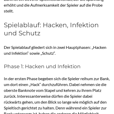
erhöht und die Aufmerksamkeit der Spieler auf die Probe
stellt.
Spielablauf: Hacken, Infektion
und Schutz
Der Spielablauf gliedert sich in zwei Hauptphasen: „Hacken
und Infektion“ sowie „Schutz“.
Phase 1: Hacken und Infektion
In der ersten Phase begeben sich die Spieler reihum zur Bank,
um dort einen „Hack“ durchzuführen. Dabei nehmen sie die
oberste Banknote vom Stapel und kehren zu ihrem Platz
zurück. Interessanterweise dürfen die Spieler dabei
rückwärts gehen, um den Blick so lange wie möglich auf den
Spieltisch gerichtet zu halten. Denn während ein Spieler zur
Bank unterwegs ist, haben die anderen die Möglichkeit,