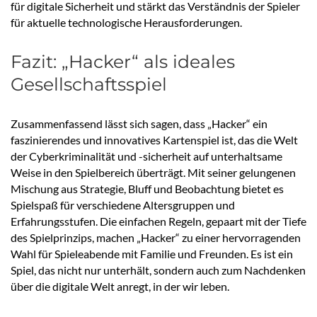
für digitale Sicherheit und stärkt das Verständnis der Spieler
für aktuelle technologische Herausforderungen.
Fazit: „Hacker“ als ideales
Gesellschaftsspiel
Zusammenfassend lässt sich sagen, dass „Hacker“ ein
faszinierendes und innovatives Kartenspiel ist, das die Welt
der Cyberkriminalität und -sicherheit auf unterhaltsame
Weise in den Spielbereich überträgt. Mit seiner gelungenen
Mischung aus Strategie, Bluff und Beobachtung bietet es
Spielspaß für verschiedene Altersgruppen und
Erfahrungsstufen. Die einfachen Regeln, gepaart mit der Tiefe
des Spielprinzips, machen „Hacker“ zu einer hervorragenden
Wahl für Spieleabende mit Familie und Freunden. Es ist ein
Spiel, das nicht nur unterhält, sondern auch zum Nachdenken
über die digitale Welt anregt, in der wir leben.