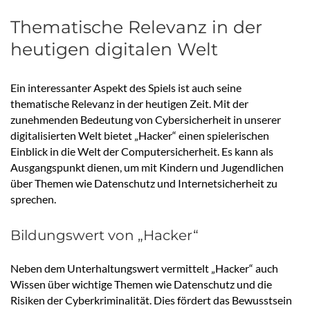
Thematische Relevanz in der
heutigen digitalen Welt
Ein interessanter Aspekt des Spiels ist auch seine
thematische Relevanz in der heutigen Zeit. Mit der
zunehmenden Bedeutung von Cybersicherheit in unserer
digitalisierten Welt bietet „Hacker“ einen spielerischen
Einblick in die Welt der Computersicherheit. Es kann als
Ausgangspunkt dienen, um mit Kindern und Jugendlichen
über Themen wie Datenschutz und Internetsicherheit zu
sprechen.
Bildungswert von „Hacker“
Neben dem Unterhaltungswert vermittelt „Hacker“ auch
Wissen über wichtige Themen wie Datenschutz und die
Risiken der Cyberkriminalität. Dies fördert das Bewusstsein