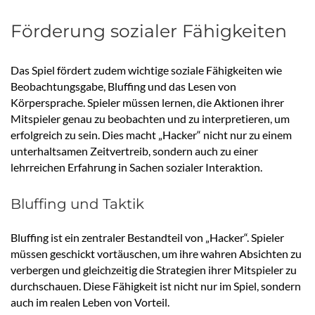
Förderung sozialer Fähigkeiten
Das Spiel fördert zudem wichtige soziale Fähigkeiten wie
Beobachtungsgabe, Bluffing und das Lesen von
Körpersprache. Spieler müssen lernen, die Aktionen ihrer
Mitspieler genau zu beobachten und zu interpretieren, um
erfolgreich zu sein. Dies macht „Hacker“ nicht nur zu einem
unterhaltsamen Zeitvertreib, sondern auch zu einer
lehrreichen Erfahrung in Sachen sozialer Interaktion.
Bluffing und Taktik
Bluffing ist ein zentraler Bestandteil von „Hacker“. Spieler
müssen geschickt vortäuschen, um ihre wahren Absichten zu
verbergen und gleichzeitig die Strategien ihrer Mitspieler zu
durchschauen. Diese Fähigkeit ist nicht nur im Spiel, sondern
auch im realen Leben von Vorteil.