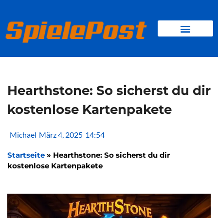
Zum
Inhalt
springen
BROWSER GAMES
CLIENT-GAMES
MINI-GAMES
Hearthstone: So sicherst du dir
kostenlose Kartenpakete
Michael
März 4, 2025
14:54
Startseite
»
Hearthstone: So sicherst du dir
kostenlose Kartenpakete