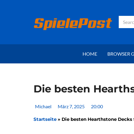
Zum
Inhalt
springen
Suche
HOME
BROWSER 
Die besten Hearths
Michael
März 7, 2025
20:00
Startseite
»
Die besten Hearthstone Decks f