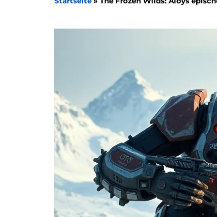
Startseite
»
The Frozen Wilds: Aloys episc