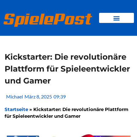
Zum
Inhalt
springen
BROWSER GAMES
CLIENT-GAMES
MINI-GAMES
Kickstarter: Die revolutionäre
Plattform für Spieleentwickler
und Gamer
Michael
März 8, 2025
09:39
Startseite
»
Kickstarter: Die revolutionäre Plattform
für Spieleentwickler und Gamer