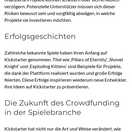
verzögern. Potenzielle Unterstützer müssen sich dieser
Risiken bewusst sein und sorgfältig abwägen, in welche
Projekte sie investieren möchten.
Erfolgsgeschichten
Zahlreiche bekannte Spiele haben ihren Anfang auf
Kickstarter genommen. Titel wie ‚Pillars of Eternity‘, ‚Shovel
Knight‘ und ‚Exploding Kittens‘ sind Beispiele für Projekte,
die dank der Plattform realisiert wurden und große Erfolge
feierten. Diese Erfolge inspirieren wiederum neue Entwickler,
ihre Ideen auf Kickstarter zu präsentieren.
Die Zukunft des Crowdfunding
in der Spielebranche
Kickstarter hat nicht nur die Art und Weise verändert, wie