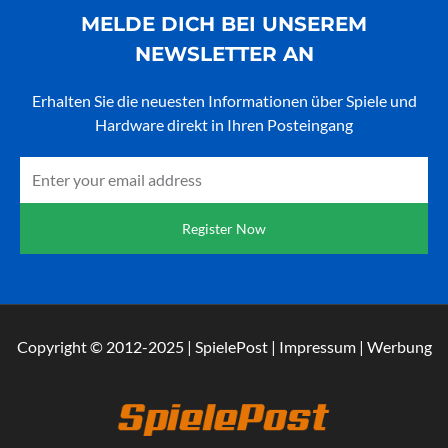
MELDE DICH BEI UNSEREM
NEWSLETTER AN
Erhalten Sie die neuesten Informationen über Spiele und
Hardware direkt in Ihren Posteingang
Email
Register Now
Copyright © 2012-2025 | SpielePost | Impressum | Werbung