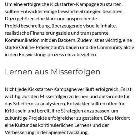
Um eine erfolgreiche Kickstarter-Kampagne zu starten,
sollten Entwickler einige bewährte Strategien beachten.
Dazu gehören eine klare und ansprechende
Projektbeschreibung, überzeugende visuelle Inhalte,
realistische Finanzierungsziele und transparente
Kommunikation mit den Backern. Zudem ist es wichtig, eine
starke Online-Präsenz aufzubauen und die Community aktiv
in den Entwicklungsprozess einzubeziehen.
Lernen aus Misserfolgen
Nicht jede Kickstarter-Kampagne verläuft erfolgreich. Es ist
wichtig, aus den Misserfolgen zu lernen und die Gründe für
das Scheitern zu analysieren. Entwickler sollten offen für
Kritik sein und bereit, ihre Strategien anzupassen, um
zukünftige Projekte erfolgreicher zu gestalten. Dies fördert
eine Kultur des kontinuierlichen Lernens und der
Verbesserung in der Spieleentwicklung.