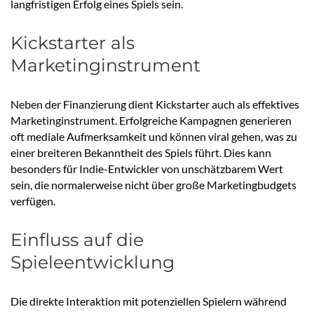
langfristigen Erfolg eines Spiels sein.
Kickstarter als
Marketinginstrument
Neben der Finanzierung dient Kickstarter auch als effektives
Marketinginstrument. Erfolgreiche Kampagnen generieren
oft mediale Aufmerksamkeit und können viral gehen, was zu
einer breiteren Bekanntheit des Spiels führt. Dies kann
besonders für Indie-Entwickler von unschätzbarem Wert
sein, die normalerweise nicht über große Marketingbudgets
verfügen.
Einfluss auf die
Spieleentwicklung
Die direkte Interaktion mit potenziellen Spielern während