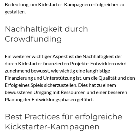
Bedeutung, um Kickstarter-Kampagnen erfolgreicher zu
gestalten.
Nachhaltigkeit durch
Crowdfunding
Ein weiterer wichtiger Aspekt ist die Nachhaltigkeit der
durch Kickstarter finanzierten Projekte. Entwicklern wird
zunehmend bewusst, wie wichtig eine langfristige
Finanzierung und Unterstützung ist, um die Qualität und den
Erfolg eines Spiels sicherzustellen. Dies hat zu einem
bewussteren Umgang mit Ressourcen und einer besseren
Planung der Entwicklungsphasen geführt.
Best Practices für erfolgreiche
Kickstarter-Kampagnen