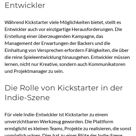
Entwickler
Während Kickstarter viele Möglichkeiten bietet, stellt es
Entwickler auch vor einzigartige Herausforderungen. Die
Erstellung einer überzeugenden Kampagne, das
Management der Erwartungen der Backers und die
Einhaltung von Versprechen erfordern Fähigkeiten, die über
die reine Spieleentwicklung hinausgehen. Entwickler müssen
lernen, nicht nur Kreative, sondern auch Kommunikatoren
und Projektmanager zu sein.
Die Rolle von Kickstarter in der
Indie-Szene
Für viele Indie-Entwickler ist Kickstarter zu einem
unverzichtbaren Werkzeug geworden. Die Plattform
ermöglicht es kleinen Teams, Projekte zu realisieren, die sonst
unmöglich wären. Dies hat zu einer Blüte der Indie-Szene