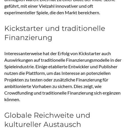
geführt, mit einer Vielzahl innovativer und oft
experimenteller Spiele, die den Markt bereichern.
Kickstarter und traditionelle
Finanzierung
Interessanterweise hat der Erfolg von Kickstarter auch
Auswirkungen auf traditionelle Finanzierungsmodelle in der
Spieleindustrie. Einige etablierte Entwickler und Publisher
nutzen die Plattform, um das Interesse an potenziellen
Projekten zu testen oder zusätzliche Finanzierung für
ambitionierte Vorhaben zu sichern. Dies zeigt, wie
Crowdfunding und traditionelle Finanzierung sich ergänzen
können.
Globale Reichweite und
kultureller Austausch