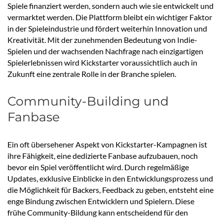
Spiele finanziert werden, sondern auch wie sie entwickelt und
vermarktet werden. Die Plattform bleibt ein wichtiger Faktor
in der Spieleindustrie und fördert weiterhin Innovation und
Kreativität. Mit der zunehmenden Bedeutung von Indie-
Spielen und der wachsenden Nachfrage nach einzigartigen
Spielerlebnissen wird Kickstarter voraussichtlich auch in
Zukunft eine zentrale Rolle in der Branche spielen.
Community-Building und
Fanbase
Ein oft übersehener Aspekt von Kickstarter-Kampagnen ist
ihre Fähigkeit, eine dedizierte Fanbase aufzubauen, noch
bevor ein Spiel veröffentlicht wird. Durch regelmäßige
Updates, exklusive Einblicke in den Entwicklungsprozess und
die Möglichkeit für Backers, Feedback zu geben, entsteht eine
enge Bindung zwischen Entwicklern und Spielern. Diese
frühe Community-Bildung kann entscheidend für den