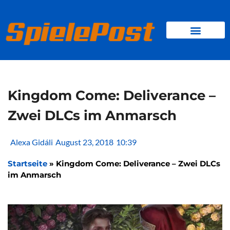
Zum
Inhalt
springen
BROWSER GAMES
CLIENT-GAMES
MINI-GAMES
Kingdom Come: Deliverance –
Zwei DLCs im Anmarsch
Alexa Gidáli
August 23, 2018
10:39
Startseite
»
Kingdom Come: Deliverance – Zwei DLCs
im Anmarsch