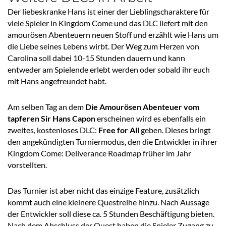
Der liebeskranke Hans ist einer der Lieblingscharaktere für
viele Spieler in Kingdom Come und das DLC liefert mit den
amourösen Abenteuern neuen Stoff und erzählt wie Hans um
die Liebe seines Lebens wirbt. Der Weg zum Herzen von
Carolina soll dabei 10-15 Stunden dauern und kann
entweder am Spielende erlebt werden oder sobald ihr euch
mit Hans angefreundet habt.
Am selben Tag an dem
Die Amourösen Abenteuer vom
tapferen Sir Hans Capon
erscheinen wird es ebenfalls ein
zweites, kostenloses DLC:
Free for All
geben. Dieses bringt
den angekündigten Turniermodus, den die Entwickler in ihrer
Kingdom Come: Deliverance Roadmap früher im Jahr
vorstellten.
Das Turnier ist aber nicht das einzige Feature, zusätzlich
kommt auch eine kleinere Questreihe hinzu. Nach Aussage
der Entwickler soll diese ca. 5 Stunden Beschäftigung bieten.
Nach dem Abschluss der Quest haben die Spieler Zugang zu