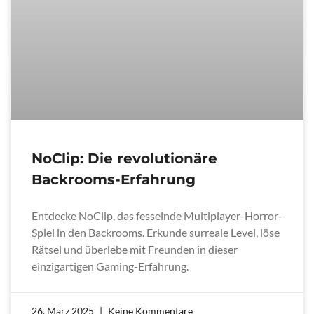
NoClip: Die revolutionäre
Backrooms-Erfahrung
Entdecke NoClip, das fesselnde Multiplayer-Horror-
Spiel in den Backrooms. Erkunde surreale Level, löse
Rätsel und überlebe mit Freunden in dieser
einzigartigen Gaming-Erfahrung.
26. März 2025
Keine Kommentare