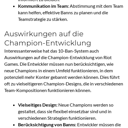
Kommunikation im Team:
Abstimmung mit dem Team
kann helfen, effektive Banns zu planen und die
Teamstrategie zu stärken.
Auswirkungen auf die
Champion-Entwicklung
Interessanterweise hat das 10-Ban-System auch
Auswirkungen auf die Champion-Entwicklung von Riot
Games. Die Entwickler müssen nun berücksichtigen, wie
neue Champions in einem Umfeld funktionieren, in dem
potenziell mehr Konter gebannt werden können. Dies führt
oft zu vielseitigeren Champion-Designs, die in verschiedenen
Team-Kompositionen funktionieren können.
Vielseitiges Design:
Neue Champions werden so
gestaltet, dass sie flexibel einsetzbar sind und in
verschiedenen Strategien funktionieren.
Berücksichtigung von Banns:
Entwickler müssen die