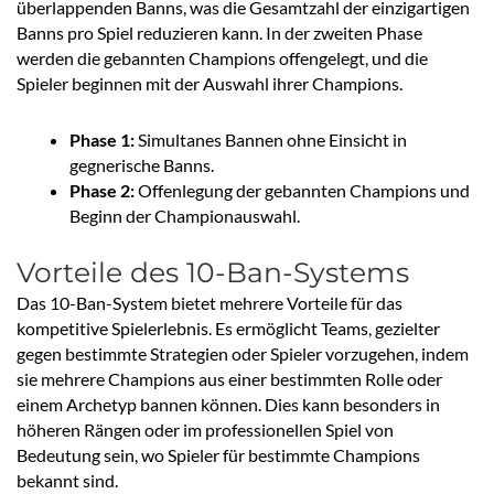
überlappenden Banns, was die Gesamtzahl der einzigartigen
Banns pro Spiel reduzieren kann. In der zweiten Phase
werden die gebannten Champions offengelegt, und die
Spieler beginnen mit der Auswahl ihrer Champions.
Phase 1:
Simultanes Bannen ohne Einsicht in
gegnerische Banns.
Phase 2:
Offenlegung der gebannten Champions und
Beginn der Championauswahl.
Vorteile des 10-Ban-Systems
Das 10-Ban-System bietet mehrere Vorteile für das
kompetitive Spielerlebnis. Es ermöglicht Teams, gezielter
gegen bestimmte Strategien oder Spieler vorzugehen, indem
sie mehrere Champions aus einer bestimmten Rolle oder
einem Archetyp bannen können. Dies kann besonders in
höheren Rängen oder im professionellen Spiel von
Bedeutung sein, wo Spieler für bestimmte Champions
bekannt sind.