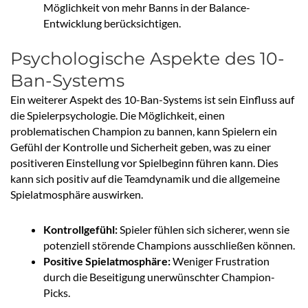
Möglichkeit von mehr Banns in der Balance-
Entwicklung berücksichtigen.
Psychologische Aspekte des 10-
Ban-Systems
Ein weiterer Aspekt des 10-Ban-Systems ist sein Einfluss auf
die Spielerpsychologie. Die Möglichkeit, einen
problematischen Champion zu bannen, kann Spielern ein
Gefühl der Kontrolle und Sicherheit geben, was zu einer
positiveren Einstellung vor Spielbeginn führen kann. Dies
kann sich positiv auf die Teamdynamik und die allgemeine
Spielatmosphäre auswirken.
Kontrollgefühl:
Spieler fühlen sich sicherer, wenn sie
potenziell störende Champions ausschließen können.
Positive Spielatmosphäre:
Weniger Frustration
durch die Beseitigung unerwünschter Champion-
Picks.