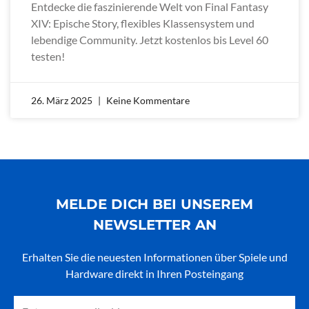
Entdecke die faszinierende Welt von Final Fantasy
XIV: Epische Story, flexibles Klassensystem und
lebendige Community. Jetzt kostenlos bis Level 60
testen!
26. März 2025
Keine Kommentare
MELDE DICH BEI UNSEREM
NEWSLETTER AN
Erhalten Sie die neuesten Informationen über Spiele und
Hardware direkt in Ihren Posteingang
Email