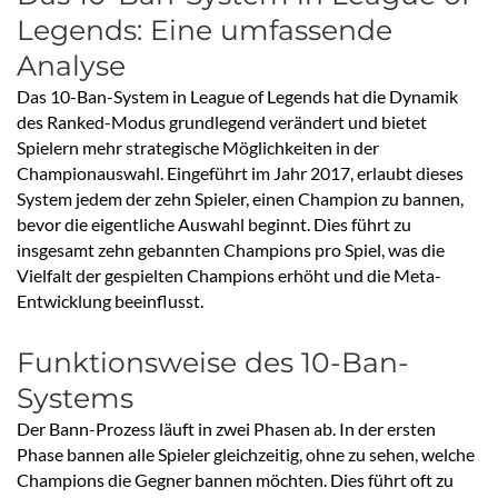
Legends: Eine umfassende
Analyse
Das 10-Ban-System in League of Legends hat die Dynamik
des Ranked-Modus grundlegend verändert und bietet
Spielern mehr strategische Möglichkeiten in der
Championauswahl. Eingeführt im Jahr 2017, erlaubt dieses
System jedem der zehn Spieler, einen Champion zu bannen,
bevor die eigentliche Auswahl beginnt. Dies führt zu
insgesamt zehn gebannten Champions pro Spiel, was die
Vielfalt der gespielten Champions erhöht und die Meta-
Entwicklung beeinflusst.
Funktionsweise des 10-Ban-
Systems
Der Bann-Prozess läuft in zwei Phasen ab. In der ersten
Phase bannen alle Spieler gleichzeitig, ohne zu sehen, welche
Champions die Gegner bannen möchten. Dies führt oft zu