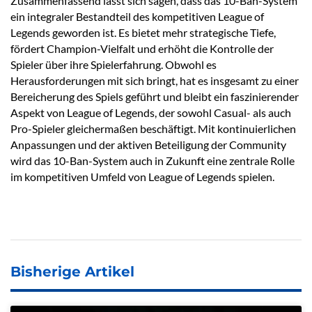
Zusammenfassend lässt sich sagen, dass das 10-Ban-System
ein integraler Bestandteil des kompetitiven League of
Legends geworden ist. Es bietet mehr strategische Tiefe,
fördert Champion-Vielfalt und erhöht die Kontrolle der
Spieler über ihre Spielerfahrung. Obwohl es
Herausforderungen mit sich bringt, hat es insgesamt zu einer
Bereicherung des Spiels geführt und bleibt ein faszinierender
Aspekt von League of Legends, der sowohl Casual- als auch
Pro-Spieler gleichermaßen beschäftigt. Mit kontinuierlichen
Anpassungen und der aktiven Beteiligung der Community
wird das 10-Ban-System auch in Zukunft eine zentrale Rolle
im kompetitiven Umfeld von League of Legends spielen.
Bisherige Artikel