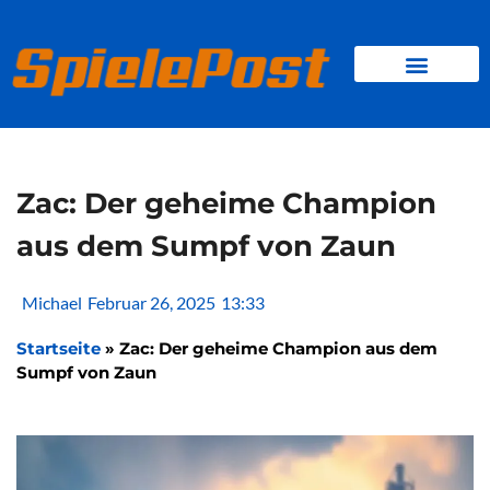
Zum
Inhalt
springen
BROWSER GAMES
CLIENT-GAMES
MINI-GAMES
Zac: Der geheime Champion
aus dem Sumpf von Zaun
Michael
Februar 26, 2025
13:33
Startseite
»
Zac: Der geheime Champion aus dem
Sumpf von Zaun