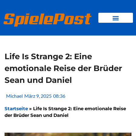
Zum
Inhalt
springen
BROWSER GAMES
CLIENT-GAMES
MINI-GAMES
Life Is Strange 2: Eine
emotionale Reise der Brüder
Sean und Daniel
Michael
März 9, 2025
08:36
Startseite
»
Life Is Strange 2: Eine emotionale Reise
der Brüder Sean und Daniel