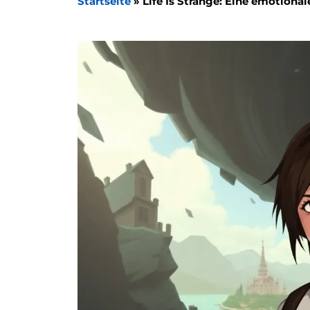
Startseite
»
Life Is Strange: Eine emotiona