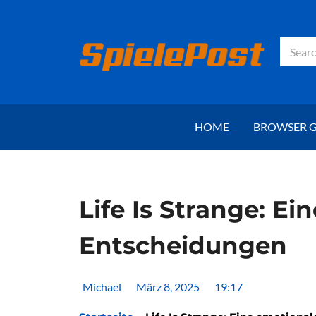
Zum
Inhalt
springen
Suche
HOME
BROWSER 
Life Is Strange: E
Entscheidungen
Michael
März 8, 2025
19:17