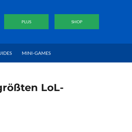
PLUS
SHOP
UIDES
MINI-GAMES
größten LoL-