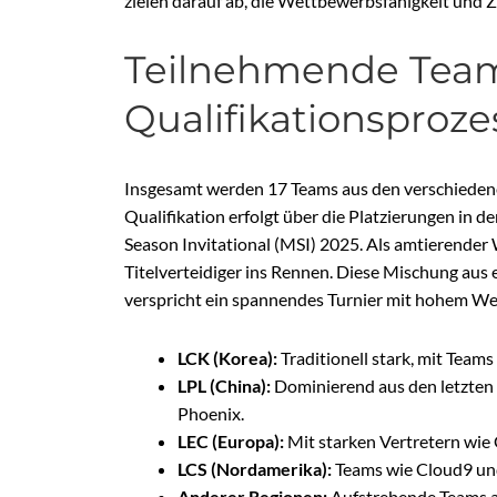
zielen darauf ab, die Wettbewerbsfähigkeit und 
Teilnehmende Tea
Qualifikationsproze
Insgesamt werden 17 Teams aus den verschiedene
Qualifikation erfolgt über die Platzierungen in 
Season Invitational (MSI) 2025. Als amtierender
Titelverteidiger ins Rennen. Diese Mischung au
verspricht ein spannendes Turnier mit hohem W
LCK (Korea):
Traditionell stark, mit Team
LPL (China):
Dominierend aus den letzten
Phoenix.
LEC (Europa):
Mit starken Vertretern wie 
LCS (Nordamerika):
Teams wie Cloud9 un
Anderer Regionen:
Aufstrebende Teams au