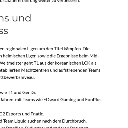
Zuschauererfahrung weiter zu verbessern.
ms und
ss
n regionalen Ligen um den Titel kämpfen. Die
den heimischen Ligen sowie die Ergebnisse beim Mid-
 Weltmeister geht T1 aus der koreanischen LCK als
s etablierten Machtzentren und aufstrebenden Teams
ettbewerbsniveau.
s wie T1 und Gen.G.
 Jahren, mit Teams wie EDward Gaming und FunPlus
G2 Esports und Fnatic.
d Team Liquid suchen nach dem Durchbruch.
s Brasilien, Südkorea und anderen Regionen.