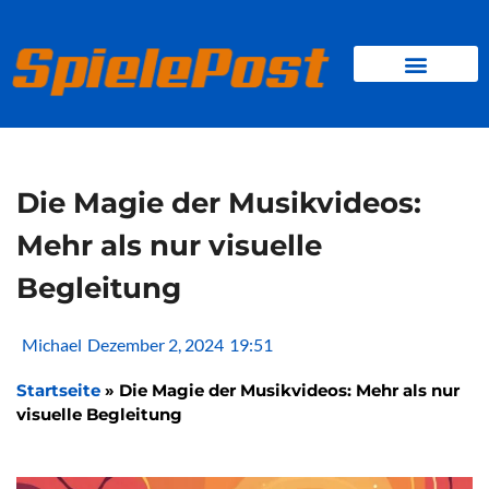
Zum
Inhalt
springen
BROWSER GAMES
CLIENT-GAMES
MINI-GAMES
Die Magie der Musikvideos:
Mehr als nur visuelle
Begleitung
Michael
Dezember 2, 2024
19:51
Startseite
»
Die Magie der Musikvideos: Mehr als nur
visuelle Begleitung