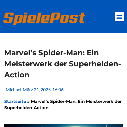
Zum
Inhalt
springen
BROWSER GAMES
CLIENT-GAMES
MINI-GAMES
Marvel’s Spider-Man: Ein
Meisterwerk der Superhelden-
Action
Michael
März 21, 2025
16:06
Startseite
»
Marvel’s Spider-Man: Ein Meisterwerk der
Superhelden-Action