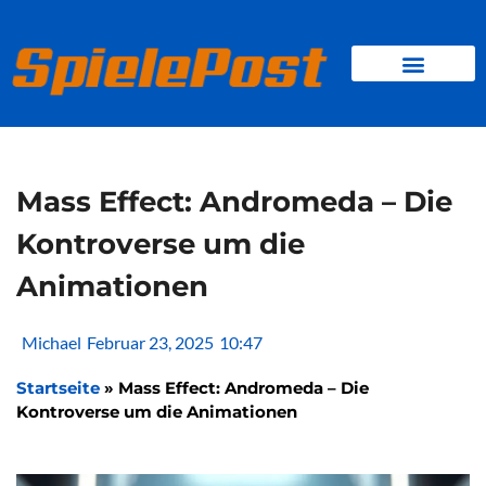
Zum
Inhalt
springen
BROWSER GAMES
CLIENT-GAMES
MINI-GAMES
Mass Effect: Andromeda – Die
Kontroverse um die
Animationen
Michael
Februar 23, 2025
10:47
Startseite
»
Mass Effect: Andromeda – Die
Kontroverse um die Animationen