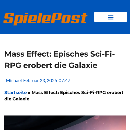
Zum
Inhalt
springen
BROWSER GAMES
CLIENT-GAMES
MINI-GAMES
Mass Effect: Episches Sci-Fi-
RPG erobert die Galaxie
Michael
Februar 23, 2025
07:47
Startseite
»
Mass Effect: Episches Sci-Fi-RPG erobert
die Galaxie