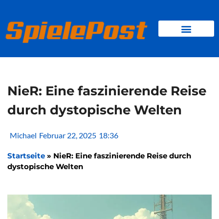
Zum
Inhalt
springen
BROWSER GAMES
CLIENT-GAMES
MINI-GAMES
NieR: Eine faszinierende Reise
durch dystopische Welten
Michael
Februar 22, 2025
18:36
Startseite
»
NieR: Eine faszinierende Reise durch
dystopische Welten