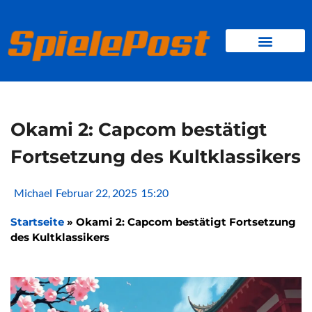
Zum
Inhalt
springen
BROWSER GAMES
CLIENT-GAMES
MINI-GAMES
Okami 2: Capcom bestätigt
Fortsetzung des Kultklassikers
Michael
Februar 22, 2025
15:20
Startseite
»
Okami 2: Capcom bestätigt Fortsetzung
des Kultklassikers