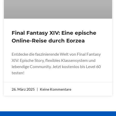
Final Fantasy XIV: Eine epische
Online-Reise durch Eorzea
Entdecke die faszinierende Welt von Final Fantasy
XIV: Epische Story, flexibles Klassensystem und
lebendige Community. Jetzt kostenlos bis Level 60
testen!
26. März 2025
Keine Kommentare