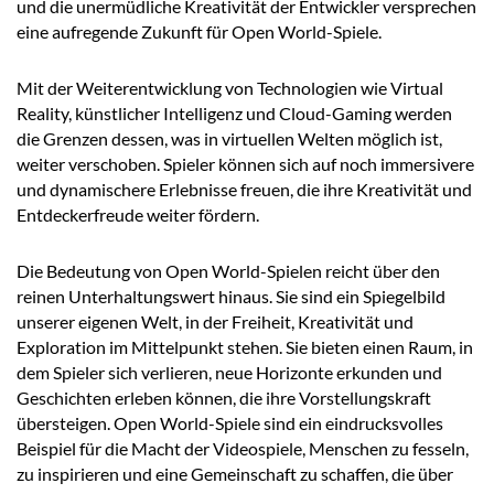
und die unermüdliche Kreativität der Entwickler versprechen
eine aufregende Zukunft für Open World-Spiele.
Mit der Weiterentwicklung von Technologien wie Virtual
Reality, künstlicher Intelligenz und Cloud-Gaming werden
die Grenzen dessen, was in virtuellen Welten möglich ist,
weiter verschoben. Spieler können sich auf noch immersivere
und dynamischere Erlebnisse freuen, die ihre Kreativität und
Entdeckerfreude weiter fördern.
Die Bedeutung von Open World-Spielen reicht über den
reinen Unterhaltungswert hinaus. Sie sind ein Spiegelbild
unserer eigenen Welt, in der Freiheit, Kreativität und
Exploration im Mittelpunkt stehen. Sie bieten einen Raum, in
dem Spieler sich verlieren, neue Horizonte erkunden und
Geschichten erleben können, die ihre Vorstellungskraft
übersteigen. Open World-Spiele sind ein eindrucksvolles
Beispiel für die Macht der Videospiele, Menschen zu fesseln,
zu inspirieren und eine Gemeinschaft zu schaffen, die über