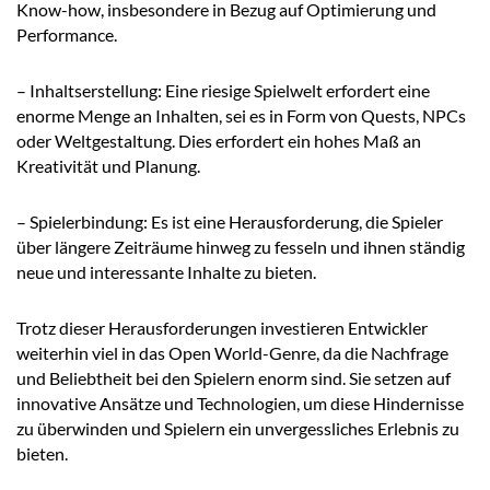
Know-how, insbesondere in Bezug auf Optimierung und
Performance.
– Inhaltserstellung: Eine riesige Spielwelt erfordert eine
enorme Menge an Inhalten, sei es in Form von Quests, NPCs
oder Weltgestaltung. Dies erfordert ein hohes Maß an
Kreativität und Planung.
– Spielerbindung: Es ist eine Herausforderung, die Spieler
über längere Zeiträume hinweg zu fesseln und ihnen ständig
neue und interessante Inhalte zu bieten.
Trotz dieser Herausforderungen investieren Entwickler
weiterhin viel in das Open World-Genre, da die Nachfrage
und Beliebtheit bei den Spielern enorm sind. Sie setzen auf
innovative Ansätze und Technologien, um diese Hindernisse
zu überwinden und Spielern ein unvergessliches Erlebnis zu
bieten.