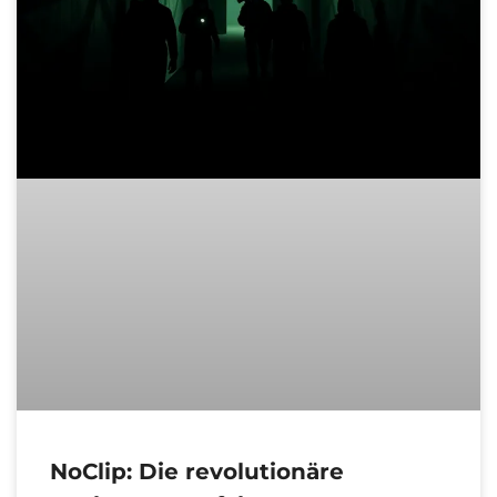
NoClip: Die revolutionäre