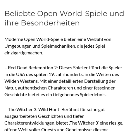
Beliebte Open World-Spiele und
ihre Besonderheiten
Moderne Open World-Spiele bieten eine Vielzahl von
Umgebungen und Spielmechaniken, die jedes Spiel
einzigartig machen.
– Red Dead Redemption 2: Dieses Spiel entführt die Spieler
in die USA des späten 19. Jahrhunderts, in die Weiten des
Wilden Westens. Mit einer detaillierten Darstellung der
Natur, authentischen Charakteren und einer fesselnden
Geschichte bietet es ein tiefgehendes Spielerlebnis.
– The Witcher 3: Wild Hunt: Berühmt für seine gut
ausgearbeiteten Geschichten und tiefen
Charakterentwicklungen, bietet ‚The Witcher 3‘ eine riesige,
offene Welt voller Quests und Geheimnisse, die eng