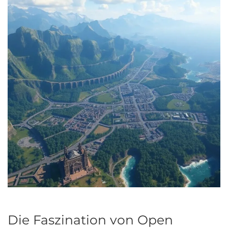
Die Faszination von Open