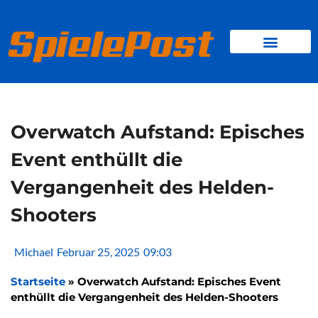
Zum
Inhalt
springen
BROWSER GAMES
CLIENT-GAMES
MINI-GAMES
Overwatch Aufstand: Episches
Event enthüllt die
Vergangenheit des Helden-
Shooters
Michael
Februar 25, 2025
09:03
Startseite
»
Overwatch Aufstand: Episches Event
enthüllt die Vergangenheit des Helden-Shooters