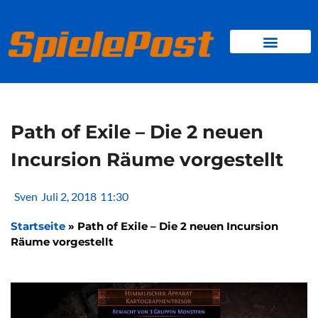
Zum
Inhalt
springen
BROWSER GAMES
CLIENT-GAMES
MINI-GAMES
Path of Exile – Die 2 neuen
Incursion Räume vorgestellt
Sven
Juli 2, 2018
11:30
Startseite
»
Path of Exile – Die 2 neuen Incursion
Räume vorgestellt