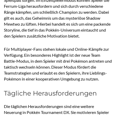
Spielspaß sorgen. Im Einzelspielermodus können Spieler die
Ferrum-Liga herausfordern und sich durch verschiedene
Ränge kämpfen, um schließlich Champion zu werden. Dabei
gilt es auch, das Geheimnis um das mysteriöse Shadow
Mewtwo zu lüften. Hierbei handelt es sich um eine packende
Storyline, die tief in das Pokkén-Universum eintaucht und
den Spielern zusätzliche Motivation bietet.
Für Multiplayer-Fans stehen lokale und Online-Kämpfe zur
Verfügung. Ein besonderes Highlight ist der neue Team
Battle-Modus, in dem Spieler mit drei Pokémon antreten und
taktisch wechseln können. Dieser Modus fördert die
Teamstrategien und erlaubt es den Spielern, ihre Lieblings-
Pokémon in einer kooperativen Umgebung zu nutzen.
Tägliche Herausforderungen
Die täglichen Herausforderungen sind eine weitere
Neuerung in Pokkén Tournament DX. Sie motivieren Spieler