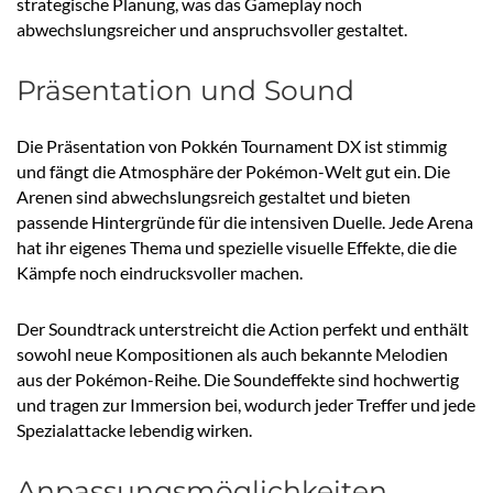
strategische Planung, was das Gameplay noch
abwechslungsreicher und anspruchsvoller gestaltet.
Präsentation und Sound
Die Präsentation von Pokkén Tournament DX ist stimmig
und fängt die Atmosphäre der Pokémon-Welt gut ein. Die
Arenen sind abwechslungsreich gestaltet und bieten
passende Hintergründe für die intensiven Duelle. Jede Arena
hat ihr eigenes Thema und spezielle visuelle Effekte, die die
Kämpfe noch eindrucksvoller machen.
Der Soundtrack unterstreicht die Action perfekt und enthält
sowohl neue Kompositionen als auch bekannte Melodien
aus der Pokémon-Reihe. Die Soundeffekte sind hochwertig
und tragen zur Immersion bei, wodurch jeder Treffer und jede
Spezialattacke lebendig wirken.
Anpassungsmöglichkeiten