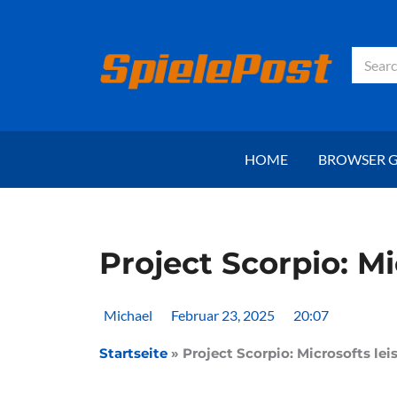
Zum
Inhalt
springen
Suche
HOME
BROWSER 
Project Scorpio: M
Michael
Februar 23, 2025
20:07
Startseite
»
Project Scorpio: Microsofts le