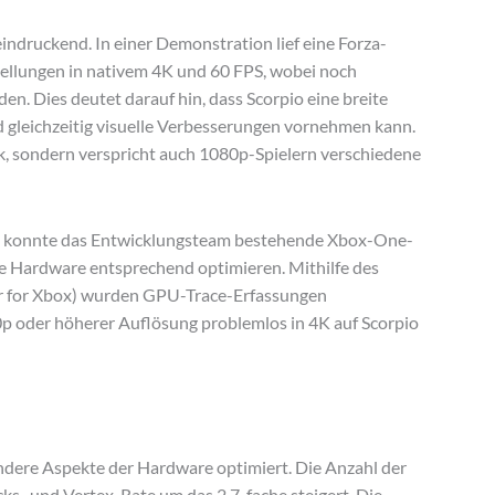
eindruckend. In einer Demonstration lief eine Forza-
llungen in nativem 4K und 60 FPS, wobei noch
en. Dies deutet darauf hin, dass Scorpio eine breite
d gleichzeitig visuelle Verbesserungen vornehmen kann.
ck, sondern verspricht auch 1080p-Spielern verschiedene
re konnte das Entwicklungsteam bestehende Xbox-One-
die Hardware entsprechend optimieren. Mithilfe des
or for Xbox) wurden GPU-Trace-Erfassungen
900p oder höherer Auflösung problemlos in 4K auf Scorpio
dere Aspekte der Hardware optimiert. Die Anzahl der
ks- und Vertex-Rate um das 2,7-fache steigert. Die