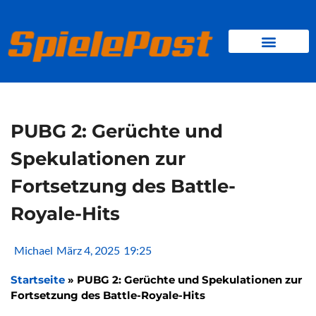
Zum
Inhalt
springen
BROWSER GAMES
CLIENT-GAMES
MINI-GAMES
PUBG 2: Gerüchte und
Spekulationen zur
Fortsetzung des Battle-
Royale-Hits
Michael
März 4, 2025
19:25
Startseite
»
PUBG 2: Gerüchte und Spekulationen zur
Fortsetzung des Battle-Royale-Hits