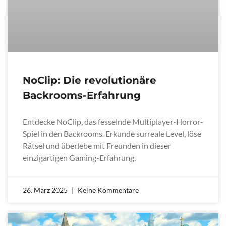
NoClip: Die revolutionäre
Backrooms-Erfahrung
Entdecke NoClip, das fesselnde Multiplayer-Horror-
Spiel in den Backrooms. Erkunde surreale Level, löse
Rätsel und überlebe mit Freunden in dieser
einzigartigen Gaming-Erfahrung.
26. März 2025
Keine Kommentare