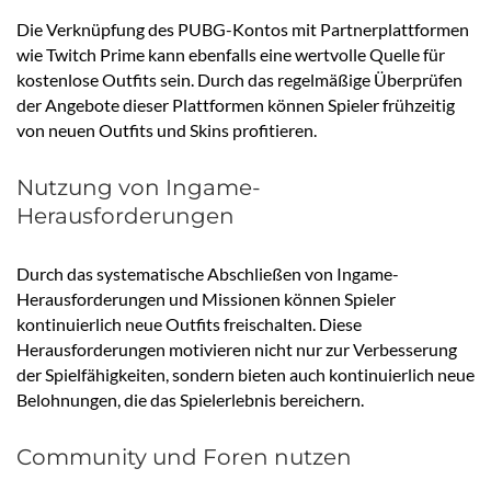
Die Verknüpfung des PUBG-Kontos mit Partnerplattformen
wie Twitch Prime kann ebenfalls eine wertvolle Quelle für
kostenlose Outfits sein. Durch das regelmäßige Überprüfen
der Angebote dieser Plattformen können Spieler frühzeitig
von neuen Outfits und Skins profitieren.
Nutzung von Ingame-
Herausforderungen
Durch das systematische Abschließen von Ingame-
Herausforderungen und Missionen können Spieler
kontinuierlich neue Outfits freischalten. Diese
Herausforderungen motivieren nicht nur zur Verbesserung
der Spielfähigkeiten, sondern bieten auch kontinuierlich neue
Belohnungen, die das Spielerlebnis bereichern.
Community und Foren nutzen