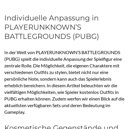
Individuelle Anpassung in
PLAYERUNKNOWN’S
BATTLEGROUNDS (PUBG)
In der Welt von PLAYERUNKNOWN’S BATTLEGROUNDS
(PUBG) spielt die individuelle Anpassung der Spielfigur eine
zentrale Rolle. Die Möglichkeit, die eigenen Charaktere mit
verschiedenen Outfits zu stylen, bietet nicht nur eine
persönliche Note, sondern kann auch das Spielerlebnis
erheblich bereichern. In diesem Artikel beleuchten wir die
vielfältigen Möglichkeiten, wie Spieler kostenlos Outfits in
PUBG erhalten können. Zudem werfen wir einen Blick auf die
aktuellsten verfügbaren Sets und deren Bedeutung im
Gameplay.
Kosmetische Gegenstände und