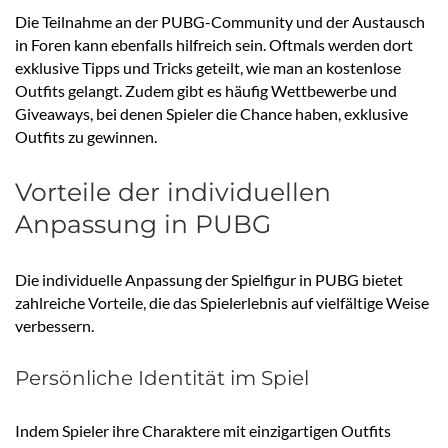
Die Teilnahme an der PUBG-Community und der Austausch
in Foren kann ebenfalls hilfreich sein. Oftmals werden dort
exklusive Tipps und Tricks geteilt, wie man an kostenlose
Outfits gelangt. Zudem gibt es häufig Wettbewerbe und
Giveaways, bei denen Spieler die Chance haben, exklusive
Outfits zu gewinnen.
Vorteile der individuellen
Anpassung in PUBG
Die individuelle Anpassung der Spielfigur in PUBG bietet
zahlreiche Vorteile, die das Spielerlebnis auf vielfältige Weise
verbessern.
Persönliche Identität im Spiel
Indem Spieler ihre Charaktere mit einzigartigen Outfits