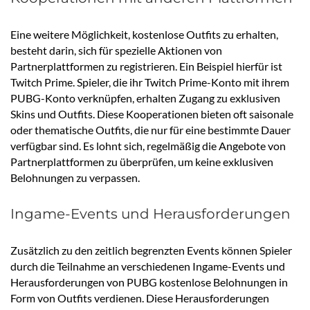
Eine weitere Möglichkeit, kostenlose Outfits zu erhalten,
besteht darin, sich für spezielle Aktionen von
Partnerplattformen zu registrieren. Ein Beispiel hierfür ist
Twitch Prime. Spieler, die ihr Twitch Prime-Konto mit ihrem
PUBG-Konto verknüpfen, erhalten Zugang zu exklusiven
Skins und Outfits. Diese Kooperationen bieten oft saisonale
oder thematische Outfits, die nur für eine bestimmte Dauer
verfügbar sind. Es lohnt sich, regelmäßig die Angebote von
Partnerplattformen zu überprüfen, um keine exklusiven
Belohnungen zu verpassen.
Ingame-Events und Herausforderungen
Zusätzlich zu den zeitlich begrenzten Events können Spieler
durch die Teilnahme an verschiedenen Ingame-Events und
Herausforderungen von PUBG kostenlose Belohnungen in
Form von Outfits verdienen. Diese Herausforderungen