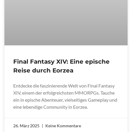
Final Fantasy XIV: Eine epische
Reise durch Eorzea
Entdecke die faszinierende Welt von Final Fantasy
XIV, einem der erfolgreichsten MMORPGs. Tauche
ein in epische Abenteuer, vielseitiges Gameplay und
eine lebendige Community in Eorzea.
26. März 2025
Keine Kommentare