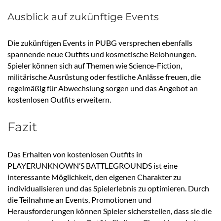
Ausblick auf zukünftige Events
Die zukünftigen Events in PUBG versprechen ebenfalls
spannende neue Outfits und kosmetische Belohnungen.
Spieler können sich auf Themen wie Science-Fiction,
militärische Ausrüstung oder festliche Anlässe freuen, die
regelmäßig für Abwechslung sorgen und das Angebot an
kostenlosen Outfits erweitern.
Fazit
Das Erhalten von kostenlosen Outfits in
PLAYERUNKNOWN’S BATTLEGROUNDS ist eine
interessante Möglichkeit, den eigenen Charakter zu
individualisieren und das Spielerlebnis zu optimieren. Durch
die Teilnahme an Events, Promotionen und
Herausforderungen können Spieler sicherstellen, dass sie die