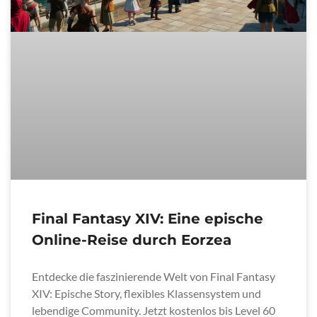
Final Fantasy XIV: Eine epische
Online-Reise durch Eorzea
Entdecke die faszinierende Welt von Final Fantasy
XIV: Epische Story, flexibles Klassensystem und
lebendige Community. Jetzt kostenlos bis Level 60