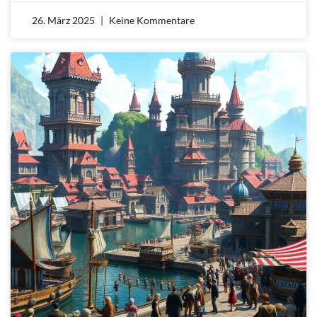
26. März 2025
Keine Kommentare