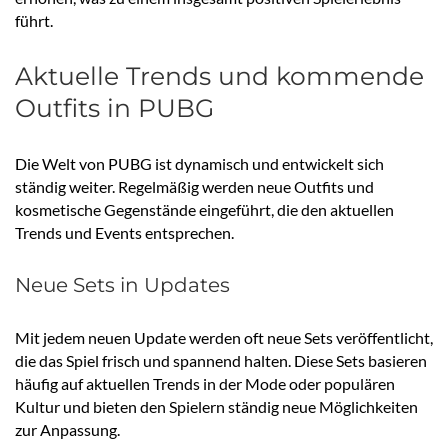
führt.
Aktuelle Trends und kommende
Outfits in PUBG
Die Welt von PUBG ist dynamisch und entwickelt sich
ständig weiter. Regelmäßig werden neue Outfits und
kosmetische Gegenstände eingeführt, die den aktuellen
Trends und Events entsprechen.
Neue Sets in Updates
Mit jedem neuen Update werden oft neue Sets veröffentlicht,
die das Spiel frisch und spannend halten. Diese Sets basieren
häufig auf aktuellen Trends in der Mode oder populären
Kultur und bieten den Spielern ständig neue Möglichkeiten
zur Anpassung.