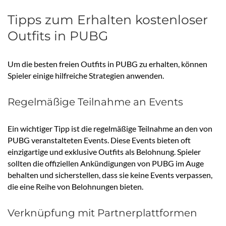
Tipps zum Erhalten kostenloser
Outfits in PUBG
Um die besten freien Outfits in PUBG zu erhalten, können
Spieler einige hilfreiche Strategien anwenden.
Regelmäßige Teilnahme an Events
Ein wichtiger Tipp ist die regelmäßige Teilnahme an den von
PUBG veranstalteten Events. Diese Events bieten oft
einzigartige und exklusive Outfits als Belohnung. Spieler
sollten die offiziellen Ankündigungen von PUBG im Auge
behalten und sicherstellen, dass sie keine Events verpassen,
die eine Reihe von Belohnungen bieten.
Verknüpfung mit Partnerplattformen