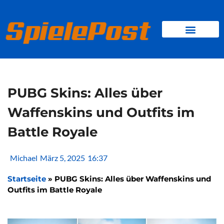
Zum
Inhalt
springen
BROWSER GAMES
CLIENT-GAMES
MINI-GAMES
PUBG Skins: Alles über
Waffenskins und Outfits im
Battle Royale
Michael
März 5, 2025
16:37
Startseite
»
PUBG Skins: Alles über Waffenskins und
Outfits im Battle Royale