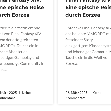
ine epische Reise
Eine epische Rei
urch Eorzea
durch Eorzea
tdecke die faszinierende
Entdecke Final Fantasy XIV
t von Final Fantasy XIV,
das beliebte MMORPG mi
em der erfolgreichsten
fesselnder Story,
ORPGs. Tauche ein in
einzigartigem Klassensys
ische Abenteuer,
und lebendiger Community
elseitiges Gameplay und
Tauche ein in die Welt von
ne lebendige Community in
Eorzea!
rzea.
. März 2025
Keine
26. März 2025
Keine
mmentare
Kommentare