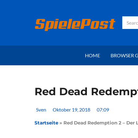
Zum
Inhalt
springen
Suche
HOME
BROWSER 
Red Dead Redemptio
Sven
Oktober 19, 2018
07:09
Startseite
»
Red Dead Redemption 2 – Der La