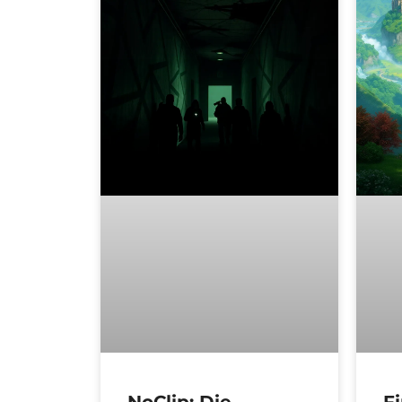
NoClip: Die
Fi