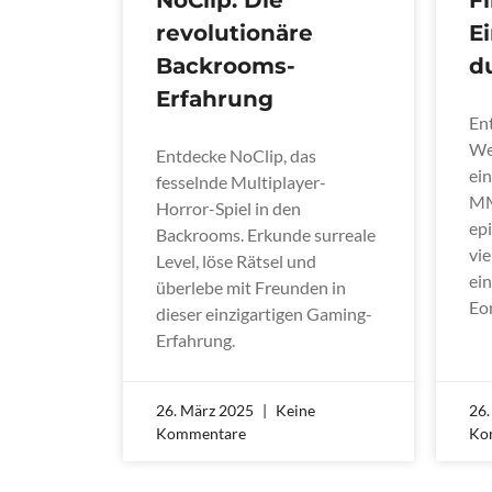
revolutionäre
E
Backrooms-
d
Erfahrung
En
Wel
Entdecke NoClip, das
ein
fesselnde Multiplayer-
MM
Horror-Spiel in den
ep
Backrooms. Erkunde surreale
vi
Level, löse Rätsel und
ei
überlebe mit Freunden in
Eo
dieser einzigartigen Gaming-
Erfahrung.
26. März 2025
Keine
26
Kommentare
Ko