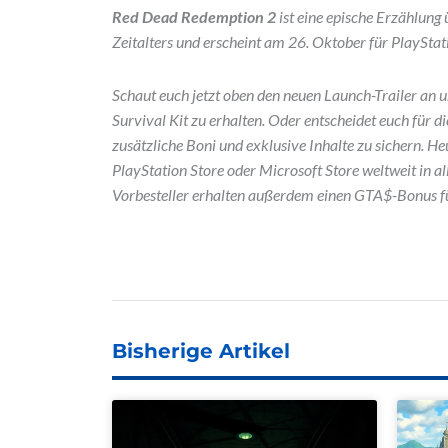
Red Dead Redemption 2
ist eine epische Erzählung
Zeitalters und erscheint am 26. Oktober für PlaySta
Schaut euch jetzt oben den neuen Launch-Trailer an 
Survival Kit zu erhalten. Oder entscheidet euch für d
zusätzliche Boni und exklusive Inhalte zu sichern. He
PlayStation Store oder Microsoft Store weltweit in al
Vorbesteller erhalten außerdem einen GTA$-Bonus 
Bisherige Artikel