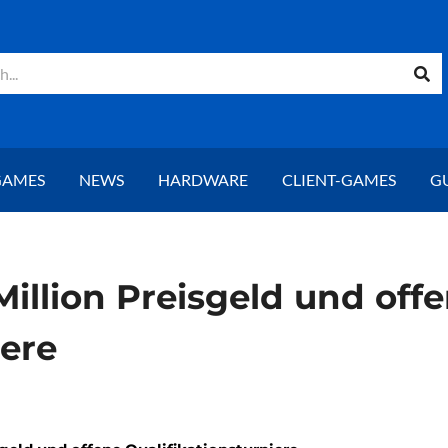
GAMES
NEWS
HARDWARE
CLIENT-GAMES
G
Million Preisgeld und off
iere