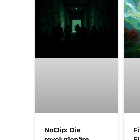
NoClip: Die
Fi
revolutionäre
E