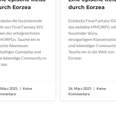
urch Eorzea
durch Eorzea
tdecke die faszinierende
Entdecke Final Fantasy XIV
t von Final Fantasy XIV,
das beliebte MMORPG mi
em der erfolgreichsten
fesselnder Story,
ORPGs. Tauche ein in
einzigartigem Klassensys
ische Abenteuer,
und lebendiger Community
elseitiges Gameplay und
Tauche ein in die Welt von
ne lebendige Community in
Eorzea!
rzea.
. März 2025
Keine
26. März 2025
Keine
mmentare
Kommentare