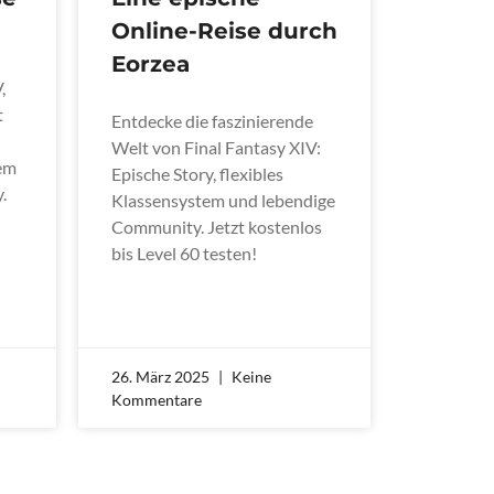
Online-Reise durch
Eorzea
,
t
Entdecke die faszinierende
Welt von Final Fantasy XIV:
tem
Epische Story, flexibles
.
Klassensystem und lebendige
Community. Jetzt kostenlos
bis Level 60 testen!
26. März 2025
Keine
Kommentare