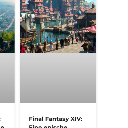
:
Final Fantasy XIV:
se
Eine epische