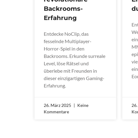
Backrooms-
d
Erfahrung
En
Wel
Entdecke NoClip, das
ein
fesselnde Multiplayer-
MM
Horror-Spiel in den
ep
Backrooms. Erkunde surreale
vi
Level, löse Rätsel und
ei
überlebe mit Freunden in
Eo
dieser einzigartigen Gaming-
Erfahrung.
26. März 2025
Keine
26
Kommentare
Ko