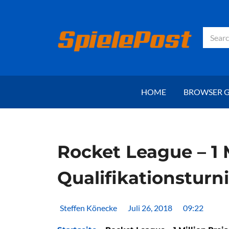
Zum
Inhalt
springen
Suche
HOME
BROWSER 
Rocket League – 1 
Qualifikationsturn
Steffen Könecke
Juli 26, 2018
09:22