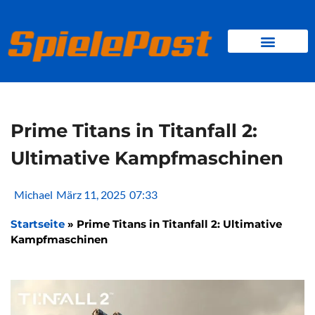
Zum
Inhalt
springen
BROWSER GAMES
CLIENT-GAMES
MINI-GAMES
Prime Titans in Titanfall 2:
Ultimative Kampfmaschinen
Michael
März 11, 2025
07:33
Startseite
»
Prime Titans in Titanfall 2: Ultimative
Kampfmaschinen