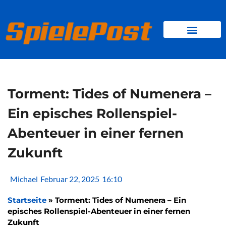
Zum
Inhalt
springen
BROWSER GAMES
CLIENT-GAMES
MINI-GAMES
Torment: Tides of Numenera –
Ein episches Rollenspiel-
Abenteuer in einer fernen
Zukunft
Michael
Februar 22, 2025
16:10
Startseite
»
Torment: Tides of Numenera – Ein
episches Rollenspiel-Abenteuer in einer fernen
Zukunft