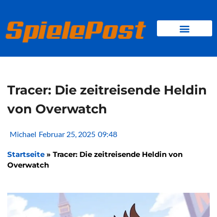
Zum
Inhalt
springen
BROWSER GAMES
CLIENT-GAMES
MINI-GAMES
Tracer: Die zeitreisende Heldin
von Overwatch
Michael
Februar 25, 2025
09:48
Startseite
»
Tracer: Die zeitreisende Heldin von
Overwatch