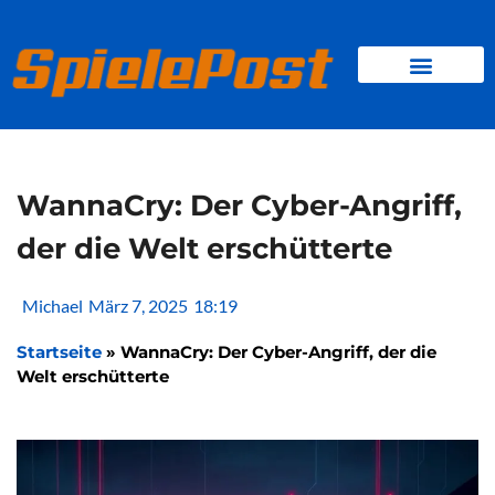
Zum
Inhalt
springen
BROWSER GAMES
CLIENT-GAMES
MINI-GAMES
WannaCry: Der Cyber-Angriff,
der die Welt erschütterte
Michael
März 7, 2025
18:19
Startseite
»
WannaCry: Der Cyber-Angriff, der die
Welt erschütterte